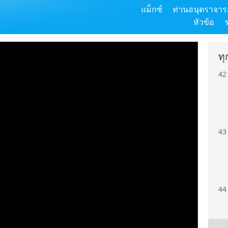
แม็กซ์
ท่านอนุตราจารย
41
หัวข้อ
ท
42
43
44