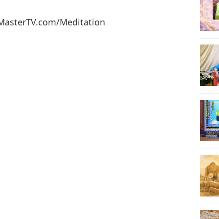
49
meMasterTV.com/Meditation
50
51
52