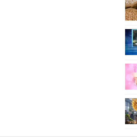
53
54
55
56