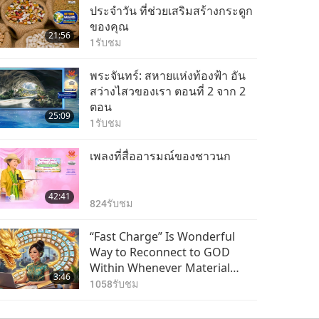
ประโยชน์ของการทำ
ประจำวัน ที่ช่วยเสริมสร้างกระดูก
สมาธิกวนอิม (แสงและ
ของคุณ
21:56
เสียง แห่งสวรรค์ภายใน)
1
รับชม
0:39
ตอนที่ 53 จากหลายตอน
3905
รับชม
พระจันทร์: สหายแห่งท้องฟ้า อัน
ประโยชน์ของการทำ
สว่างไสวของเรา ตอนที่ 2 จาก 2
สมาธิกวนอิม (แสงและ
ตอน
25:09
เสียง แห่งสวรรค์ภายใน)
1
รับชม
1:11
ตอนที่ 54 จากหลายตอน
4095
รับชม
เพลงที่สื่ออารมณ์ของชาวนก
ประโยชน์ของการทำ
สมาธิกวนอิม (แสงและ
42:41
เสียง แห่งสวรรค์ภายใน)
824
รับชม
0:55
ตอนที่ 55 จากหลายตอน
3896
รับชม
“Fast Charge” Is Wonderful
ประโยชน์ของการทำ
Way to Reconnect to GOD
สมาธิกวนอิม (แสงและ
Within Whenever Material
3:46
เสียง แห่งสวรรค์ภายใน)
World Begins to Feel Too
1058
รับชม
1:18
ตอนที่ 56 จากหลายตอน
Imposing
4432
รับชม