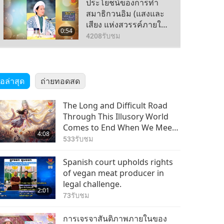
ประโยชน์ของการทำ
สมาธิกวนอิม (แสงและ
เสียง แห่งสวรรค์ภายใน)
0:54
ตอนที่ 45 จากหลายตอน
4208
รับชม
ประโยชน์ของการทำ
สมาธิกวนอิม (แสงและ
โอล่าสุด
ถ่ายทอดสด
เสียง แห่งสวรรค์ภายใน)
1:15
ตอนที่ 46 จากหลายตอน
4163
รับชม
The Long and Difficult Road
ประโยชน์ของการทำ
Through This Illusory World
สมาธิกวนอิม (แสงและ
Comes to End When We Meet
4:08
เสียง แห่งสวรรค์ภายใน)
Enlightened Master and
533
รับชม
0:52
ตอนที่ 47 จากหลายตอน
Receive Initiation
3821
รับชม
Spanish court upholds rights
ประโยชน์ของการทำ
of vegan meat producer in
สมาธิกวนอิม (แสงและ
legal challenge.
2:01
เสียง แห่งสวรรค์ภายใน)
73
รับชม
0:53
ตอนที่ 48 จากหลายตอน
3823
รับชม
การเจรจาสันติภาพภายในของ