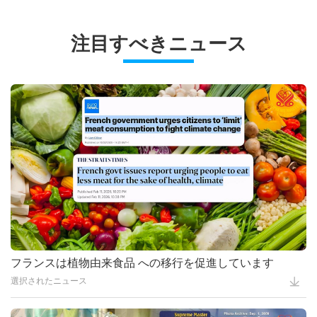
人獣共通感染症の防止： ビーガン
の１回
ライフスタイルを 考える 全二回の
ビーガン料理番組
11:27
黄金時代の予言パート137―王の帰
後編
もっと観る
注目すべきニュース
還
動物の世界：私達の仲間
14:23
香り高いフィリピンのクリスマスの
ご馳走 後編ーカラフルなビーガン
ヘルシーライフ
20:40
Ecotourism: The Sustainable Way
アロス・バレンシアーナ
to Travel, Part 3 of 3
地球に関する古代の預言シリーズ
21:30
大気汚染ー憂慮すべき健康被害 全
２回の後編
ビーガン料理番組
14:04
予言 パート３２９ー救世主と共に
真の愛に目覚め 災難を消し去る
プラネットアース：愛のわが家
15:02
ウズベキスタン料理の味 前編―ビ
ーガンピラフと ビーガンパティ
ヘルシーライフ
26:30
菜食は慈悲深く優しいので皆さんに
幸福の
地球に関する古代の預言シリーズ
13:20
Climate Change and the
Increasing Frequency of World
ビーガン料理番組
1:02
地球に関する古代の預言シリーズ：
Disasters Part 1 of 3
黄金時代の予言パート２２３― 道
スプリームマスター チンハイの言葉
21:38
Smoky Tempeh Bacon
(タオ)の大聖人マスター老子(ビーガ
フランスは植物由来食品 への移行を促進しています
プラネットアース：愛のわが家
28:26
ン)の再来についての予言
Keeping Faith and Hope During
選択されたニュース
Trying Times
地球に関する古代の預言シリーズ
1:45
Water: A Precious Resource for
Life on Earth, Part 1 of 2
便利なヒント
22:07