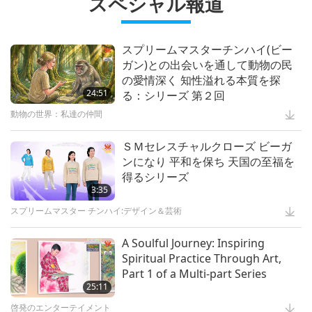
スペシャル報道
12:37
プラネットアース：愛のわが家
スプリームマスターチンハイ(ビー
ガン)との出会いを通して動物の民
Waste to Energy – Turning Trash
の愛情深く 知性溢れる本質を探
to Treasure
24:51
る：シリーズ 第２回
動物の世界：私達の仲間
15:11
黄金時代の技術
ＳＭセレスチャルクローズ ビーガ
ンになり 平和を保ち 天国の至福を
素晴らしい動物の民：実生活のヒー
得るシリーズ
ロー
3:35
スプリームマスター チンハイ:デザイン＆芸術
13:42
驚くべき動物の民
A Soulful Journey: Inspiring
Spiritual Practice Through Art,
Celestial Art Exhibitions - Sharing
Part 1 of a Multi-part Series
Blessings from Heaven, Part 1 of
25:11
2
啓発のエンターテイメント
18:56