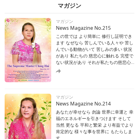
マガジン
マガジン
News Magazine No.215
この世では より簡単に 修行し証明でき
ます なぜなら 苦しんでいる人々や 苦し
霊性
んでいる動物がいて 苦しみの多い 状況
I Have Come to Take You Home
があり 私たちの 慈悲心に触れる 完璧で
ない状況があり それが私たちの慈悲心
I Have Come to Take You Home
を 目覚めさせます そうすれば 私たちは
それを表現でき証明でき 状況を証明で
きて 他人を助けられます こうやって 天
霊性
を築くのです それで 天国は 地上にある
Coloring Our Lives
と言うのです
マガジン
Coloring Our Lives
News Magazine No.214
あなたが幸せなら 勿論 世界に幸運と 幸
福のエネルギーを引きつけます そして
当然 更なる 平和と繁栄 より有益でより
霊性
肯定的な 様々な事を世界に もたらしま
Aphorisms 2
す