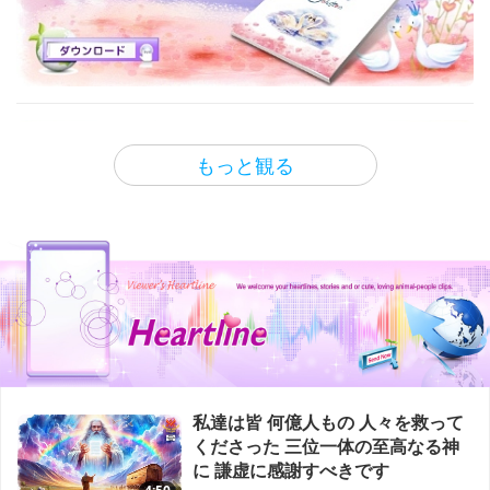
38:10
レシピをご紹介します
もっと観る
地球に関する古代の預言シリーズ
1:37
便利なヒント
黄金時代の 予言 パート88― 主カル
キ アバター(菜食者) と新サティヤ
新年の特別料理ービーガンマッシュ
ユガを
ルームウェリントン(きのこパイ)
23:53
もっと観る
地球に関する古代の預言シリーズ
16:30
ビーガン料理番組
黄金時代の 予言 パート８４― 薔薇
十字団の 結束の予言
Walk for Life West Coast in San Francisco, California,
定番のアメリカン・イタリアン料理
USA
前編ーデトロイト風ビーガンピザ
22:20
選択されたニュース
地球に関する古代の預言シリーズ
16:29
ビーガン料理番組
黄金時代の 予言 パート７４― 地球
の最後の救世主 サオシャントに関
私達は皆 何億人もの 人々を救って
記憶に残る味 インドネシアのビー
する ゾロアスター教の予言
くださった 三位一体の至高なる神
ガンガドガド(サラダ)
22:31
に 謙虚に感謝すべきです