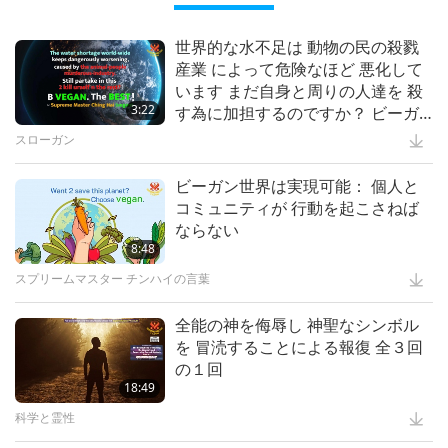
“Fur” Series
6:00
世界の動物保護法―パート13
・・・各宗教において
2:35
世界的な水不足は 動物の民の殺戮
産業 によって危険なほど 悪化して
スプリームマスター チンハイ:デザイン＆芸術
5:28
スプリームマスターチンハイ(ビー
います まだ自身と周りの人達を 殺
ガン)が語る肉の有害な影響パート
動物
3:22
す為に加担するのですか？ ビーガ
｢真実の愛｣ー心を一つにするミュー
１９ ―普遍的な教義との逆行
ンになる 最高！
ジカル 第二回
スローガン
17:22
The Khrubas Monks and
Vegetarian Villages of Northern
スプリームマスターチンハイ(ビーガン)が語る肉の有害な影響
22:42
ビーガン世界は実現可能： 個人と
Thailand
コミュニティが 行動を起こさねば
ミュージカル
13:07
中毒性物質を控える： 薬物乱用と
ならない
違法取引に反対する宗教 全二回の
高潔な伝承
8:48
スプリームマスターチンハイの住ま
前編
いはどこに？ 全６回の1回
スプリームマスター チンハイの言葉
12:15
Refugee Artists – Ambassadors of
Peace, Culture, and Humanity,
智慧の言葉
16:54
全能の神を侮辱し 神聖なシンボル
Part 1 of 3
を 冒涜することによる報復 全３回
プラネットアース：愛のわが家
15:41
人間としての貴重な命を大切にする
の１回
後編
芸術と霊性
18:49
沈黙の涙を愛して：ミュージカルシ
リーズ 第一回
科学と霊性
10:03
Recycled Art: Repurposing Trash