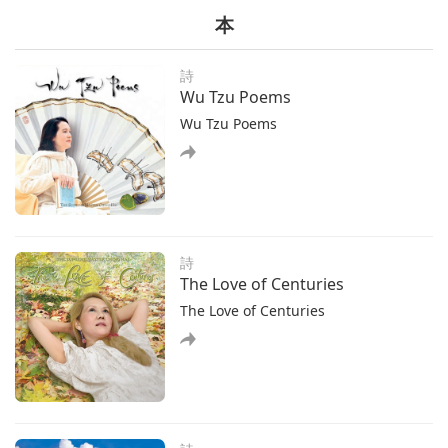
ム マスターＴＶの大ファンです 自然界からの 緊急メッセ
高揚させ続ける 事ができます 私は世界から影響を受ける
本
ージを 伝えたいと思います 木々や自然と交信できる 友人
の ではなく自分が関わる全ての 環境を積極的に浄化する
の助けを借りて 家族でガーデニングを している時に この
地域の自然界の存在たち からこのメッセージを 受け取り
詩
The Immense Power of Master
ました 自然界の存在たちは 自然の一部であり 樹木や 植
Wu Tzu Poems
Was Also on Full Display in the
物の世話をしています 残念ながら 彼らは ほとんどの人
Vision of the Person Not
Wu Tzu Poems
には見えません「貴方たちは私たちの最後の 希望であ
3:31
Initiated Yet
り より多くの愛と 光を持つ愛情深い人々です もっと自
さてオウラック(ベトナム)の ヒエン・トクさんからの 心
然を大切にし 木や花などを植え 小さな池や緑の オアシス
の声が届きましたスプリームマスター テレビチームの皆
を 増やさなければ 希望はなく 多くの自然が 死んでしま
様 私はマスターの弟子です 息子は今年６歳で生まれた 時
います いくつかの種は 取り返しがつかなくなり ただ流さ
からビーガンですが まだ印心を受けていません マスター
れてしまうでしょう 一部の植物は枯れてしまうし 一度肥
が世界を救う ためには一時的か永久的に 死ななければな
詩
沃な土壌
らないと 私たちに告げたとき 数日後 息子は 内なるビジ
The Love of Centuries
ョンを見て 次のように私に言いました［「ある日 瞑想を
The Love of Centuries
もっと観る
していると 自分が蓮の花の上に 立っているのに気づき 黄
色 黒 紫の ３つの穴がある場所に 飛ばされました すぐ
に黄色い穴が 私を吸い込み 寺院に連れて行きました 私に
はマスターが 金色に光り輝き 建物のように高い 彫像とし
て見えました 師父の頭が割れ そこから蓮の花が 出てくる
のが見えました その後 マスターが 動いて立ち上がりま