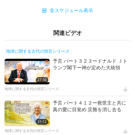
全スケジュール表示
関連ビデオ
地球に関する古代の預言シリーズ
予言 パート３２３ードナルド Ｊト
ランプ閣下ー神が定めた大統領
27:30
地球に関する古代の預言シリーズ
予言 パート４１２ー救世主と共に
真の愛に目覚め 災難を消し去る
31:12
地球に関する古代の預言シリーズ