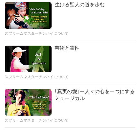
謝しています
スプリームマスター チンハイと スプリームマスターＴＶ
生ける聖人の道を歩む
楽しむために 降りて来ました しかし現在 あなた方の惑
チームの皆様 心からの愛を込め 今受取った このメッセー
星 には暗く汚染された環境が 多すぎるため 私たちは そ
ジを伝えます 朝 起床前に 内なるビジョ ンの中で 周囲に
こに行くことができません私たち月人は 皆さんの来訪を
豊かな 黄金の光を持つ 美しい存在を見ました 彼の両脇に
歓迎し
は まるで黄金の光の翼がある ようでした アラスカ上空で
これは天の計り知れない 祝福を地
スプリームマスターチンハイについて
した 彼は自分の名を指差しました アズルム 黄金の君主 偉
球にもたらす為に 私がこれまでに
大なる黄金として知られ る黄金の光の存在でした 私は南
見つけた 最高のツールです
芸術と霊性
極大陸と その地下に ある地下基地も見ました すると テヘ
4:45
ラン という 言葉が現れ その場所に ついて教えられました
米国のハドソンさんから 心の声を 受け取りました： 最も
その下には地下トンネルが あり 地下世界へと 通じてい
愛されている 究極のマスターと スプリームマスターＴＶ
るそうです 金や貴重な鉱物が 埋蔵されているそうです次
組 私は最近スプリームマスター ＴＶを再生する４０京の
スプリームマスターチンハイについて
に銀色のスーツをまとい 金色の光に包まれた 存在が現れ
スクリーンを放送する リンクを発見し 自宅や 出かける
ました 彼はメルキゼデクという 名で自己紹介
先々で ２４時間 ３６５日使用し始めました それは私の人
｢真実の愛｣ー人々の心を一つにする
生経験を 完全に変え 私の精神修養を高め 将来に対する不
Sharing Urgent Message from
ミュージカル
安感を 全て取り除いてくれました このツールを使えば誰
Nature Beings
もが 地球の癒しの担い手となり どこへ行っても マスター
の計り知れない 祝福を広める事ができます 私はエネルギ
5:21
スプリームマスターチンハイについて
ーに 非常に敏感で さまざまな場所や 出会った人々のエネ
さて ジョナスからの 心の声です：究極のマスターチン
ルギー そして世界の一般的な エネルギーに影響されると
ハイと スプリームマスターＴＶ チームの皆様 スプリー
感じていました もうそんな事は経験しません 心の状態を