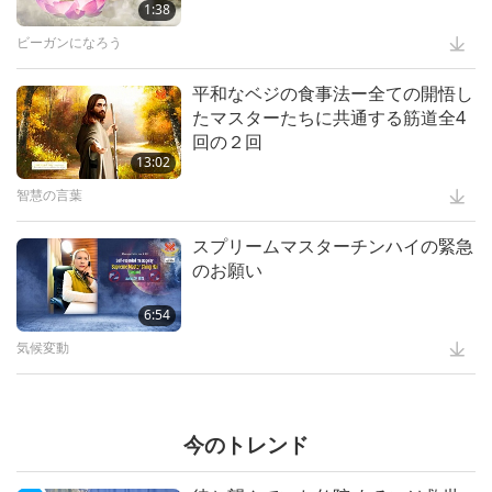
1:38
ビーガンになろう
Witnessing that Master Was
平和なベジの食事法ー全ての開悟し
“Vairocana Buddha”
たマスターたちに共通する筋道全4
回の２回
5:35
13:02
智慧の言葉
スプリームマスターチンハイ ＣＯ
スプリームマスターチンハイの緊急
Ｐ２７参加者へのメッセージ
のお願い
12:52
6:54
気候変動
黄金時代の予言 パート３５―弥勒
菩薩(未来仏)と荘厳で魅力的な集会
は
今のトレンド
24:26