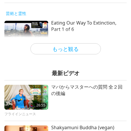
芸術と霊性
Eating Our Way To Extinction,
Part 1 of 6
24:55
もっと観る
芸術と霊性
A Prayer for Compassion, Part 6
of 6
最新ビデオ
28:31
マパからマスターへの質問 全２回
芸術と霊性
の後編
26:55
マスターと弟子
フライインニュース
愛の力全５回の１回
Shakyamuni Buddha (vegan)