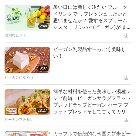
たマスターたちに共通する筋道全4
ショー
霊性を高める文学
1:44
暑い日には新しく冷たい フルーツ
ステラ・スティーブンスが紹介する
回の１回
ドリンクで リフレッシュしたいと
「バード・イン・マイ・ライフ」と
重要なメッセージ
14:31
ＵＦＯと地球外生命体：地球の存続
思いませんか？ 愛するスプリーム
「ドッグ・イン・マイ・ライフ」
もっと観る
を助ける 全二回の前編
智慧の言葉
2:48
2:14
マスター チンハイ(ビーガン)が ま
スプリームマスターチンハイ の世
さにそれを提供します
界ビーガン 世界平和 のための嘆願
便利なヒント
動物
14:34
開悟したマスターは全ての宗教を超
越する全3回の１回
科学と霊性
45:20
ビーガン乳製品すーっごく美味し
楽園への架け橋
い！
スプリームマスター チンハイの言葉
27:30
平常心を保つ：ストレスを解消する
効果的な方法
スプリームマスターチンハイの講義
3:07
1:24
The Devastating Chain Effect of
Extreme Heatwaves, Part 1 of 2
ビーガンになろう
スプリームマスター チンハイ:デザイン＆芸術
12:45
預言者ムハンマド(彼に平安あれ)と
愛する動物の民
ヘルシーライフ
13:00
簡単な材料を使った美味しい湯種レ
は最愛のスプリームマスターチンハ
シピ前編ービーガンサラダフラット
イからのアドバイスを紹介します：
プラネットアース：愛のわが家
15:18
ビーガンになって高ＩＱクラブに参
ブレッドラップビーガン ハーブ フ
周りのすべてのものの美しさと喜び
加しよう（もう一つの生き方）
動物の世界：私達の仲間
28:27
1:34
ラットブレッドそして甘くてカリカ
を見て
他者を助けることは自分を助けるこ
リなビーガンドウパフ
と
ビーガン料理番組
便利なヒント
15:03
宗教における麻薬と酒類の禁止
もう一つの生き方 寸劇集
13:15
カラフルで伝統的な韓国の餅米ビー
“The Noble Wilds”: Exploring