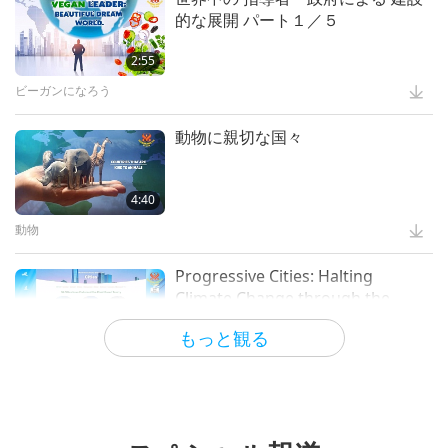
的な展開 パート１／５
2:55
ビーガンになろう
動物に親切な国々
4:40
動物
Progressive Cities: Halting
Climate Change through the
Plant Based Treaty, Part 1 of 2
もっと観る
16:14
良い統治
Innovative Ideas for Living More
Sustainably, Part 2 of 3