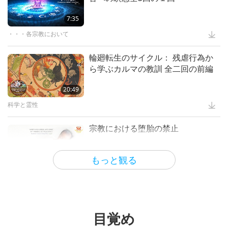
The Songs, Compositions and
Poetry of Supreme Master Ching
7:35
ビーガン世界シリーズ：世界におけ
Hai (vegan), Part 1 of a Multi-part
る植物性の代替食品の驚異的な成長
・・・各宗教において
13:46
Series
前編
スプリームマスターチンハイ (ビーガン)の歌 曲 诗とパフォーマン
15:54
輪廻転生のサイクル： 残虐行為か
ス
ら学ぶカルマの教訓 全二回の前編
ビーガニズム：高潔の生き方
”God Takes Care of Everything”:
English Edition
20:49
Shining World Award Laureates -
Leading to a Brighter Future, Part
科学と霊性
14:50
1 of 2
霊性を高める文学
18:13
宗教における堕胎の禁止
輝く世界賞
ＳＭセレスチャルクローズ ＥＭＦ
プロテクション シリーズの拡張版
もっと観る
4:25
命を救う– 動物シェルターからの
引き取り パート１
・・・各宗教において
5:38
スプリームマスター チンハイ:デザイン＆芸術
4:39
宗教における カルマ(応報) 全３部
の１ (バハイ教、仏教、キリスト
世界の殺処分をしない動物シェルター
目覚め
S.M. Celestial Clothes – Vegan
教、ギリシャ哲学、ヒンズー教)