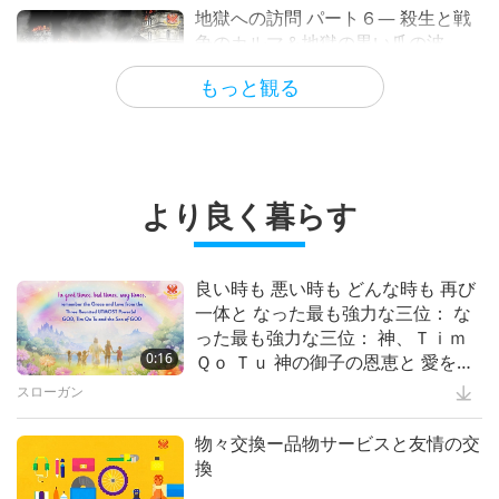
and Helping the Earth
智慧の言葉
19:00
地獄への訪問 パート６― 殺生と戦
争のカルマ＆地獄の黒い爪の波
ミュージカル
17:19
宗教におけるアルコールの禁止
芸術と霊性
もっと観る
5:49
｢愛こそ唯一の解決策｣
天国と地獄への訪問：証言
4:23
Divine Love Never Ends
・・・各宗教において
1:35
因果の法則： カルマと霊的変容の
真実の物語 シリーズ第２回
重要なメッセージ
16:03
より良く暮らす
ビーガンになるー真の修行者になる
前編
良い人 良い仕事
22:47
ＳＭセレスチャルクローズ ビーガ
ンスローガン： 天国への道シリー
科学と霊性
11:45
良い時も 悪い時も どんな時も 再び
全ての母たちを称えよう今日そして
ズ
一体と なった最も強力な三位： な
毎日
ビーガンと宗教
1:39
て動物の民由来の製品を 食べたり
った最も強力な三位： 神、Ｔｉｍ
使うのをやめること 純粋でビーガ
スプリームマスター チンハイ:デザイン＆芸術
0:16
15:39
Ｑｏ Ｔｕ 神の御子の恩恵と 愛を思
スプリームマスターチンハイの全宗
ンの 植物性の食べ物で 自分を祝福
い出します
教指導者への嘆願
スローガン
キッズワンダーランド
3:09
してください
Heaven Lotus Meditation Tent
ビーガンになろう
20:27
物々交換ー品物サービスと友情の交
Dr. Albert Einstein (vegetarian):
換
Nobel Laureate and Scientist
フライインニュース
1:46
メタンと二酸化炭素数字をよく見る
Extraordinaire, Part 2 of 2