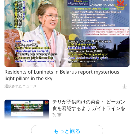
地球に関する古代の預言シリーズ：
黄金時代の予言パート１７７―終末
芸術と霊性
16:55
ビーガン料理と芸術を組み合わせ
時の救世主に関する イスラム教の
る：ハイキングの為の韓国のフュー
プラネットアース：愛のわが家
20:43
預言
ベジになって エコを実践 地球を救
ジョン料理 前編
おう全3回の３回
地球に関する古代の預言シリーズ
23:07
政府は経営者の移行を支援すべき-
畜産業をグリーン農業に置き換える
ビーガン料理番組
3:38
予言 パート２９７ーイエス キリス
ト(菜食者)の予言：終末の苦難と再
ビーガンになろう
3:14
多様な西洋シンガポールビーガンフ
臨を
ュージョン料理 全二回の後編ービ
重要なメッセージ
31:55
IPCC Special Report on Climate
ーガンチリクラッブパスタとビーガ
Change and Land – Heralding a
イエス・キリストの再臨
Residents of Luninets in Belarus report mysterious
15:39
ンもち米カスタードプディング
Plant-Powered Global Food
もっと観る
light pillars in the sky
ビーガン料理番組
16:38
System, Part 1 of 2
地球に関する古代の預言シリーズ：
選択されたニュース
黄金時代の予言パート１７４―真の
プラネットアース：愛のわが家
炊飯器レシピ後編ービーガンオート
救世主現る聖師 出口王仁三郎(菜食
ミール粥濃厚ビーガン ピリ辛ポテ
チリが子供向けの菜食・ ビーガン
17:06
者)の予言
常習的薬物の節制と治療による利益
トパンケーキとチーズたっぷりビー
食を容認するよう ガイドラインを
地球に関する古代の預言シリーズ
20:05
ガンラザニア
改定
ビーガン料理番組
1:44
黄金時代の予言パート150―愛の教
選択されたニュース
もっと観る
会に 関するカサルの予言
より良く暮らす