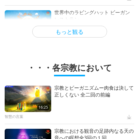
啓発のエンターテイメント
世界中のラビングハット ビーガン
レストラン
ＨＯＰＥ―食べ物の選択に関するド
キュメンタリー全2回の２回
もっと観る
5:56
世界のベジレストラン
18:42
ヘルシーライフ
Heavenly Melodies Cozy Tent
・・・各宗教において
Prison Animal Programs:
Transforming Lives through Love
2:56
スプリームマスター チンハイ:デザイン＆芸術
14:19
宗教とビーガニズムー肉食は決して
正しくない 全二回の前編
良い人 良い仕事
S.M. Celestial Jewelry Series 7 –
True Love (4) Blue Sapphire
16:25
Wise Governments, Wise Citizens:
Âu Lạc, Australia, and Austria
智慧の言葉
1:17
スプリームマスター チンハイ:デザイン＆芸術
18:44
宗教における観音の足跡内なる天の
音への瞑想全3回の１回
各国のポジティブな変化