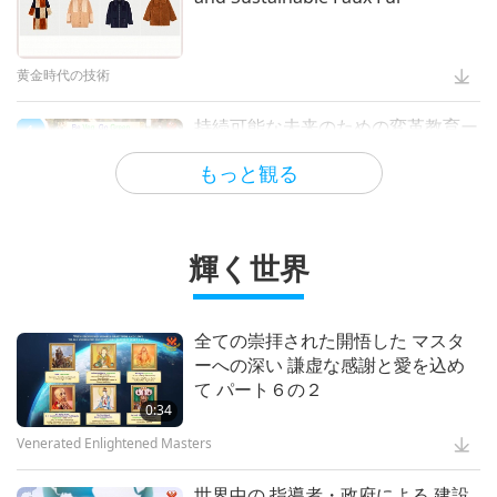
黄金時代の技術
持続可能な未来のための変革教育ー
4
ビーガンの学校給食の選択肢 全二
もっと観る
回の前編
ビーガニズム：高潔の生き方
輝く世界
聖なる歌ー アイルランドの祝福の
5
歌
全ての崇拝された開悟した マスタ
ーへの深い 謙虚な感謝と愛を込め
世界の文明の痕跡
て パート６の２
0:34
Venerated Enlightened Masters
世界中の 指導者・政府による 建設