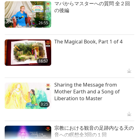
Will Know That He Is Already Here
マパからマスターへの質問 全２回
Tomorrow, Part 2 of 2
3:05
and May Be Seen on Supreme
の後編
20:06
Master Television
心の声
黄金時代の技術
26:55
VEG TREND NEWS FROM
AROUND THE WORLD, April to
The Magical Book, Part 1 of 4
June 2026 - Part 1 of 2
3:40
ベジトレンドニュース
16:57
VEG TREND NEWS FROM
AROUND THE WORLD, April to
Sharing the Message from
June 2026 - Part 2 of 2
Mother Earth and a Song of
4:58
Liberation to Master
ベジトレンドニュース
3:25
スプリームマスターＴＶ Ｍａｘを
使用している間は 負の力を恐れる
宗教における観音の足跡内なる天の
必要は ありません なぜなら そこ
音への瞑想全3回の１回
4:25
から発生するエネルギー はいかな