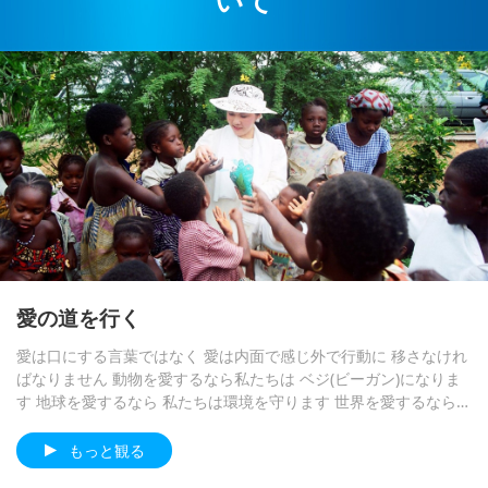
いて
豪州のアデレードに住む チェルシーさんからの 心の声で
しいです マスターがいなければ この祈りができますか？
黄金時代の予言 パート５１―ナム
選択されたニュース
す：最も尊敬する最愛の マスター そして尊敬する スプリ
ですから 私達は永遠に マスターに感謝し 感謝し 私は心の
サゴの天の王に関する予言を
ームマスターＴＶ組 １９９４年マスターの著書 『即刻開
中で 貴方を 無限に愛しています 全ての愛を貴方に捧げま
オーストラリアは動物の民の 重要
悟の鍵』 １巻から６巻を 読み終えようとしていた ある夜
25:24
す チェコ共和国の 弟子クリスタより
性を認識するために 家族法を改革
マスターは 私に信じられないような 内なるビジョンを 与
しました
地球に関する古代の預言シリーズ
えてくれました 私は空を飛んでいる事を はっきりと感じ
Relaying Vital Communications
ました 天気は非常に明るく 晴れていました 見下ろすとそ
from Moon People: Tolerance of
黄金時代の予言 パート４５―アル
選択されたニュース
こは 公園のような風景でした 地面には沢山の人が 座って
Anything Less Than Adherence
ゼンチンの予言者ベンジャミン ソ
いるベンチがあり 大きな桃の実をつけた 桃の木に 囲まれ
3:44
to Five Precepts Has Come to An
ラリパラヴィチーニの予言の絵をぜ
ブラジルの研究で 大量の アルコー
ていましたさらに進むと 人だかりの中に 亡くなった母方
End, and New and Blissful
さて 台湾（フォルモサ）の ムーユンさんからの 心の声
24:23
ひご覧下さい
ル摂取は認知症の リスクを２倍に
の祖父 母方の祖母 叔母そして少し前に 亡くなったばかり
World Awaits All Living by
をご紹介します親愛なるマスター！ ５月１４日に 私を通
する事が判明
の父が 当時まだ生きていた母と 一緒に座っているのが 見
地球に関する古代の預言シリーズ
Sharing Love and Compassion
して伝えられた 月の人々から人類への 緊急メッセージに
えました 母は当時 まだ生きていましたが 長年アルツハイ
続き 今日 私は再び 内面から 彼らが 地球の人類に送りた
愛の道を行く
マー病を 患っていました 魂が肉体から抜け出して
黄金時代の予言 パート３７―弥勒
選択されたニュース
い愛と マスターへの愛の表現を 受け取りました 月の民の
菩薩(未来仏)と荘厳で魅力的な集い
愛は口にする言葉ではなく 愛は内面で感じ外で行動に 移さなけれ
メッセージは 次の通りです「こんにちは！ 私たちは月人
天使 大天使 光の存在 聖人 悟
は
ばなりません 動物を愛するなら私たちは ベジ(ビーガン)になりま
です 貴方の惑星に行った事がある 私たちは 宇宙の救世
もっと観る
りを開いた マスター 仏陀 菩薩た
29:05
す 地球を愛するなら 私たちは環境を守ります 世界を愛するなら
主 スプリーム マスターチンハイを訪問した 私たちは何
ちが 地球とここに生きる全ての 存
地球を救いましょう ースプリームマスター チンハイ(ビーガン)
弥勒仏に関する予言
年も前に彼女を 訪ねたことがありました それは 中秋節の
4:01
在を助けるために共に働 いてくだ
もっと観る
お祝いをしていた 夜のことでした 皆さんと一緒に楽しむ
さっていることに 私達は心から感
さあ ペルーのカミラさん から心の声が届きました愛する
ために 降りて来たのです 磁場に惹かれて 皆さんと一緒に
もっと観る