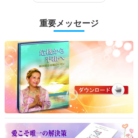
栄養学教授ティマリー・ハーゲンバ
ーガー(ビーガン)が教えるアスリー
スペインで 学校に ビーガン食の提
20:55
Gardens: Bringing Beauty and
トの植物性ホールフード食 前編ー
供を 義務付ける法律が可決
Comfort to Our Lives, Part 1 of 3
重要メッセージ
地球に関する古代の預言シリーズ
18:46
コラード入りブッダボウル
ビーガン料理番組
14:51
黄金時代の予言パート133―ラグナ
選択されたニュース
ロクの北欧神話
芸術と霊性
シンガポールのビーガンホーカー料
理 前編ー 潮州ミーポック(麺)とニ
動物の民の工場がいかに 気候変動
27:16
Creative Transformations of
ョニャ南瓜カヤトースト
を加速させるかを 記事が浮き彫り
Plastic Waste
地球に関する古代の預言シリーズ
17:08
にする
ビーガン料理番組
15:30
黄金時代の予言パート153―グノー
選択されたニュース
シス主義の予言
プラネットアース：愛のわが家
インドネシアの伝統的なビーガン屋
台料理ナガサリーバナナの葉に包ん
研究チームによると 動物の民の肉
24:12
自然との繋がりで健康を増進する
だバナナ米粉ケーキ
の消費削減が 平均寿命を延ばし 医
地球に関する古代の預言シリーズ
16:07
療費を数十億ドル 削減すると発表
しました
ビーガン料理番組
15:47
黄金時代の予言パート128― ジャヤ
選択されたニュース
バヤ王の平和と正義の女王のビジョ
ヘルシーライフ
小麦粉もイーストも使わず こねな
ン
い オーツ麦と 種子を使ったパンの