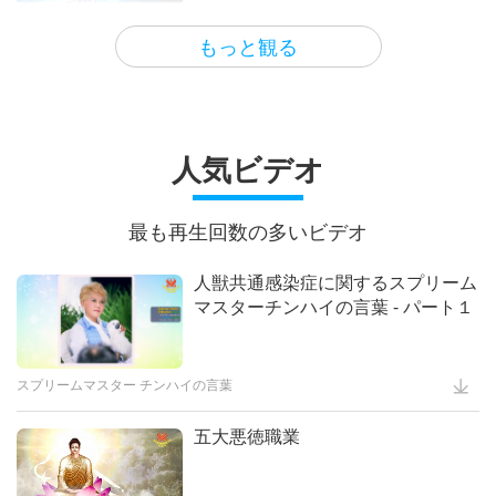
る負の存在よりも はるかに強力だ
心の声
7:35
からです
もっと観る
地球に関する古代の預言シリーズ：
黄金時代の予言パート２０８― 道
人気ビデオ
(タオ)の大聖人マスター老子(ビーガ
17:43
ン)の再来についての予言
最も再生回数の多いビデオ
講義｢万物の偉大な源と再会するた
人獣共通感染症に関するスプリーム
めに生きたマスターを探す｣第一回
マスターチンハイの言葉 - パート１
24:22
スプリームマスター チンハイの言葉
スプリームマスターチンハイ(ビー
五大悪徳職業
ガン)の歌 曲詩とパフォーマンスシ
リーズ第２４回
25:21