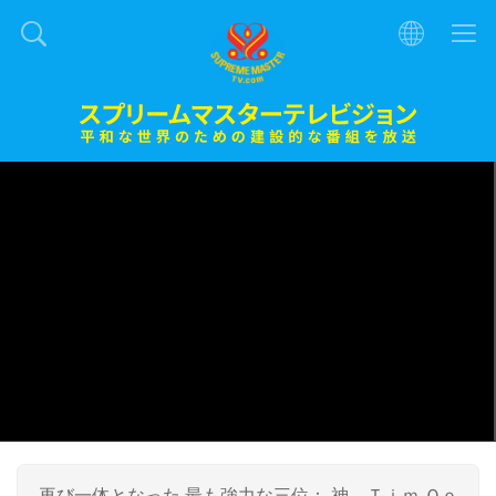
再び一体となった 最も強力な三位： 神、Ｔｉｍ Ｑｏ