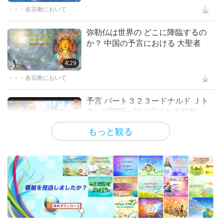
てトマトと胡瓜のサラダカラシドレ
a Changing World, Part 2 of 2
・・・各宗教において
マスターと弟子
22:40
ッシング添え全二回の後編
Plastic Pollution: Its
Consequences for Rivers and
愛のギフト
13:30
弥勒仏は世界の どこに降臨するの
神を悟るには宗教を超えねばならな
Oceans, Part 2 of 3
か？ 中国の予言における 大聖者
い全3回の３回
芸術と霊性
14:46
犬と人間のための新年のハッピーな
ご馳走ー虹色ベジロールとビーガン
プラネットアース：愛のわが家
4:29
25:52
天国についての証言 パート４− ヴ
抹茶クリームロール
ィーガン レストランの開業後に天
・・・各宗教において
スプリームマスターチンハイの講義
18:21
スプリームマスターチンハイが語る
国の報酬と動物たちからの挨拶を受
肉の有害な影響パート２ー 健康へ
ビーガン料理番組
2:47
ける
予言 パート３２３ードナルド Ｊト
Spiritual Unity - In Honor of
の悲劇的な損失
ランプ閣下ー神が定めた大統領
World Religion Day
天国と地獄への訪問：証言
21:48
アルコール無しビーガンマッシュル
ームブルギニョン(フランス風シチ
スプリームマスターチンハイ(ビーガン)が語る肉の有害な影響
もっと観る
27:30
19:58
解き放たれた植物パワーのアスリー
ュー)マッシュポテト添え
トたち 前編
地球に関する古代の預言シリーズ
啓発のエンターテイメント
18:53
ビーガンになって悔い改める＝自分
の魂を救う！
ビーガン料理番組
15:20
予言 パート３２０ー終末の大いな
すべての宗教指導者および霊的指導
る応報をいかに回避するか？無上の
者の方々へのスプリームマスターチ
ビーガニズム：高潔の生き方
1:21
日本の伝統的な油揚げの野菜巻き全
弥勒仏全能の法輪転王に帰依する
ンハイからの緊急メッセージ
二回の前編ーほうれん草と人参のヴ
重要なメッセージ
23:54
33:30
動物愛護週間を祝うー 動物のため
ィーガン信田巻き
の優しいホストになる方法 全３回
弥勒仏に関する予言
重要なメッセージ
16:49