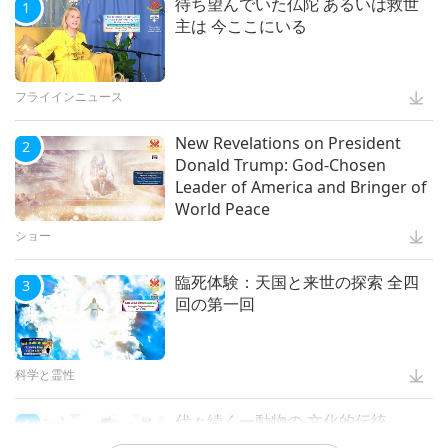
待ち望んでいた仏陀 あるいは救世
1
主は 今ここにいる
もっと観る
フライインニュース
New Revelations on President
2
Donald Trump: God-Chosen
Leader of America and Bringer of
World Peace
ショー
臨死体験：天国と来世の探索 全四
3
回の第一回
科学と霊性
代々続くー動物の 文化的伝統
4