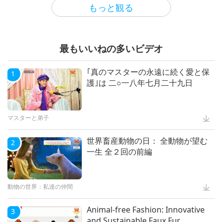
もっと観る
動物の世界：私達の仲間
最もいいねの多いビデオ
Mindful Breathing and
5
Meditation
｢真のマスターの永遠に続く愛と保
1
護｣は 二○一八年七月二十九日
ヘルシーライフ
マスターと弟子
世界畜産動物の日： 全動物が望む
2
一生 全２回の前編
動物の世界：私達の仲間
Animal-free Fashion: Innovative
3
and Sustainable Faux Fur