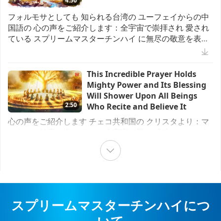
4:50
地球に関する古代の預言シリーズ
22:17
フォルモサとしても 知られる台湾の ユーフェイからの中
ビーガン料理番組
黄金時代の予言パート105― 中国の
国語の 心の声をご紹介します：全宇宙で崇拝され 愛され
予言における偉大な聖人
ている スプリームマスターチンハイ に無尽の敬意を表し
ドイツの伝統料理 全二回の前編ー
ます 私は台湾(フォルモサ)に 住んでおり新地道場に 近い
ビーガン大豆蛋白ミートボール
27:10
所にいます ２０２０年初頭の パンデミック以来 虹は殆ど
Vegan March & Peaceful Sit-in in Kaohsiung, Taiwan
見られていません ところが２０２５年６月 ６日から９月
Prophecies of the End Times
15:57
This Incredible Prayer Holds
(Formosa)
２２日まで の間に 新地道場周辺では 虹が１２回現れまし
Mighty Power and Its Blessing
ビーガン料理番組
選択されたニュース
た これは過去６年間の 合計よりも多く 非常に珍しいこと
黄金時代の予言 パート72― フィル
Will Shower Upon All Beings
です！ これは この重要な時期に おけるマスターの特別な
レーンＪｒ長老のアメリカ先住民の
2:50
Who Recite and Believe It
祝福の兆候だと思います観音瞑想中に 台湾(フォルモサ)の
予言
Sharing the Vegan Solution at
もっと観る
心の声をご紹介します チェコ共和国の クリスタより：マ
18:35
東半分全体が海に沈み 西半分の細長い 陸地だけが残ると
COP 30
スターの健康と幸せ そして全宇宙で最も 成功したマスタ
いう ビジョンを見ました その後 私は内なる境界で 海底火
先住民の予言
ーである ことを祈ります 一瞬一瞬 私達は貴方と 同じ方向
山の噴火が地球の地殻 に大きな変化を引き起こして いる
を見ています 貴方を愛し 心から貴方に 感謝しています ど
のを更に見ました 日本は沈没し 台湾(フォルモサ
黄金時代の予言 パート６２―アリ
選択されたニュース
んな状況でも 常に完全に 愛されていると感じます 心から
ス ベイリーによるキリストの再来
究極のマスターに 感謝しています この時 私達に最も強力
Bearing Witness to the Fact
をぜひご覧ください
インドネシアは象の民に乗る こと
な 祈りを授けて下さいましたちょうどその日 私は マスタ
that One Person Receiving
24:54
を正式に禁止し 慈悲深い 観光を推
ーに会った 内なるビジョンを見て マスターに この祈りの
Initiation Can Save Countless
スプリームマスターチンハイにつ
進しています
バイブレーションは とても力強いと伝えました この祈り
イエス・キリストの再臨
4:35
Beings in Their Ancestral Line
は この世で本当に パワフルですが それを 表現するのは難