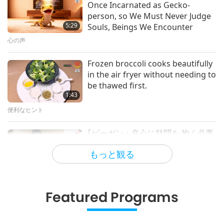
Once Incarnated as Gecko-
38:08
person, so We Must Never Judge
マスターと弟子
5:29
Souls, Beings We Encounter
心の声
マスターの内なる平和交渉全２回の
後編
Frozen broccoli cooks beautifully
in the air fryer without needing to
30:54
be thawed first.
マスターと弟子
1:43
便利なヒント
黄金時代の技術
｢ビーガン：良心に疑問を 抱く必要
Positive Innovations: Technology
はない！｣
Improving Our World, Part 20 of
もっと観る
a Multi-part Series
1:52
21:37
スローガン
黄金時代の技術
Featured Programs
Hopefully, Those Who Are Still
Ideas of Nikola Tesla (vegetarian):
Asleep and Waiting for Lord Jesus
Shaping Lives Today and