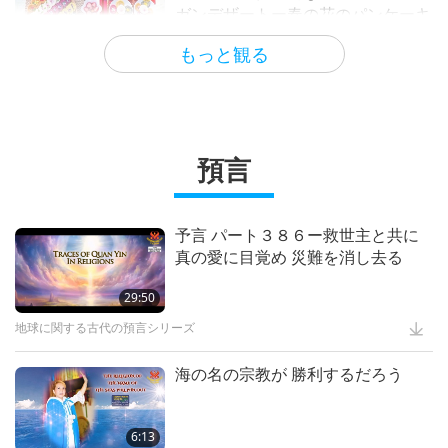
ガンデザートー春の花のパンケーキ
Supreme Master Ching Hai’s
キッズワンダーランド
2:46
ビーガンになるー２１日間で唯一の
と ライスボール入りオミジャ茶
(vegan) International Best Seller,
パンデミックフリー食へ移行する
・・・各宗教において
もっと観る
26:21
15:33
Part 1 of 5
世界ミツバチの日蜜蜂を救うために
前編
バズる
ビーガン料理番組
霊性を高める文学
14:36
Jesus was Vegetarian, Part 1 of 3:
The Breaking of the Bread
ビーガニズム：高潔の生き方
13:59
クリーミーなビーガン パンプキン
大声で叫んで(スプリームマスター
スパイスチャイ ラテの作り方をご
チンハイの詩）
動物の世界：私達の仲間
16:04
預言
Be Self-Sufficient in Case of
紹介します
Emergency, Part 1 of 2
高潔な伝承
1:17
2:35
気候変動のせいで 全ての人々又は
誰であれ 殺されたなら 政府のリー
便利なヒント
詩
16:53
予言 パート３８６ー救世主と共に
信仰を実践する： 宗教とビーガニ
ダーに 罪があると思います
真の愛に目覚め 災難を消し去る
ズムの関係性についての宗教間 パ
ショー
2:34
A Tip from Beloved Supreme
ネル 全４回の３回
もっと観る
Master Ching Hai (vegan) to
重要なメッセージ
29:50
13:00
The Intelligence and Spirituality
Reduce Arsenic in Cooked Rice
of Trees and Plants, Part 1 of 2
地球に関する古代の預言シリーズ
智慧の言葉
1:20
The Best Inheritance, Part 2 of 2
便利なヒント
13:06
海の名の宗教が 勝利するだろう
イスラム教は平和の宗教全3回の１
回 二○一三年八月二日
プラネットアース：愛のわが家
17:46
ビーガンズッキーニラザニア全粒粉
パンとビーガンクリームチーズそし
ドラマ
6:13
1:07:40
Transforming Entertainment for