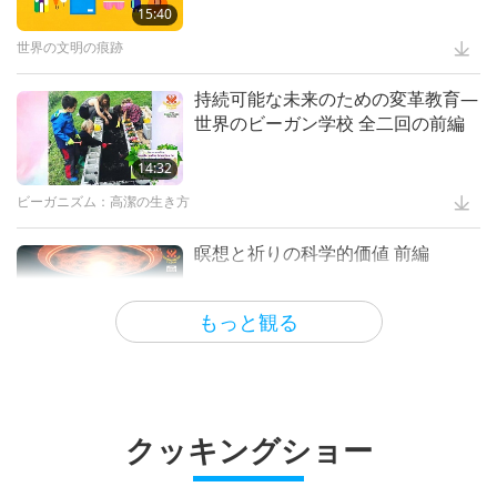
スプリームマスター チンハイ:デザイン＆芸術
15:40
15:04
スプリームマスターチンハイが殺生
と肉食について釈迦の首楞厳経から
世界の文明の痕跡
成功者たち
4:44
植物性食品の先駆者たち：愛家康養
の抜粋を読む
と莱明富 全三回の一回
気候変動
6:41
持続可能な未来のための変革教育―
His Excellency George
世界のビーガン学校 全二回の前編
Washington: Father of His
ビーガンになろう
14:41
コロナは誰にでも重大な 結果をも
Country, Part 2 of 2
たらす
ビーガニズム：高潔の生き方
14:32
17:28
宗教における ベジタリアン主義: 肉
食禁止令
ビーガニズム：高潔の生き方
成功者たち
22:27
グッドラブ(ビーガン)の物語マスタ
ーの勇敢な守護者及び忠実な友人
フライインニュース
8:51
瞑想と祈りの科学的価値 前編
Noah (vegetarian): Venerated
全５回の１
Antediluvian Patriarch and
・・・各宗教において
16:24
終末の日の兆候：人類が変わるため
Messenger of God, Part 1 of 2
の最後のチャンス 全二回の前編
ショー
もっと観る
14:52
14:22
宗教における動物への思いやり全3
回の１回
科学と霊性
聖人の生涯
12:26
スプリームマスター チンハイ(ビー
ガン)の 『甘露法語 二』からの 抜粋
科学と霊性
6:48
Skills for Staying Safe During
民みな喜べ主イエス・キリストの降
全二回の前編
Earthquakes
誕
・・・各宗教において
クッキングショー
9:50
最も汚染する産業として評価します
スプリームマスターチンハイの講義
20:14
20:42
平和なベジの食事法ー全ての開悟し