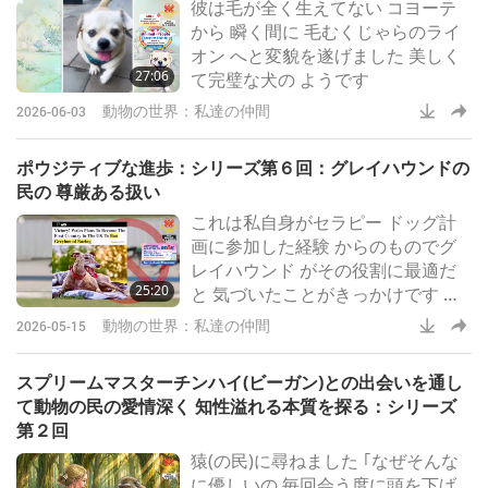
彼は毛が全く生えてない コヨーテ
ウィは 沖合の島々や 捕食者のいな
から 瞬く間に 毛むくじゃらのライ
い柵内でしか 生き残れないと 考え
オン へと変貌を遂げました 美しく
られていました
27:06
て完璧な犬の ようです
動物の世界：私達の仲間
2026-06-03
ポウジティブな進歩：シリーズ第６回：グレイハウンドの
民の 尊厳ある扱い
これは私自身がセラピー ドッグ計
画に参加した経験 からのものでグ
レイハウンド がその役割に最適だ
25:20
と 気づいたことがきっかけです 彼
らは完璧な気質を持ち 新しい人と
動物の世界：私達の仲間
2026-05-15
出会うことを 本当に楽しんでいま
す 貴方を幸せにしますか？ ああ え
スプリームマスターチンハイ(ビーガン)との出会いを通し
え そうです 彼らはとても人間のよ
て動物の民の愛情深く 知性溢れる本質を探る：シリーズ
うで 美しいです 昔から動物が好き
第２回
で 動物 を見るのは本当に楽しいで
猿(の民)に尋ねました ｢なぜそんな
す 普段は殆ど言葉を 発しない人が
に優しいの 毎回会う度に頭を下げ
犬が訪ねて きた時に その週唯一