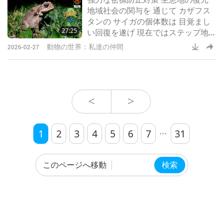
地域社会の関与を 通じて カザフス
タンの サイガの個体数は 目覚まし
27:25
い回復を遂げ 現在ではステップ地
帯 全体で２８０万から ４１０万頭
動物の世界：私達の仲間
2026-02-27
に達しています
<
>
...
1
2
3
4
5
6
7
31
このページへ移動
検索