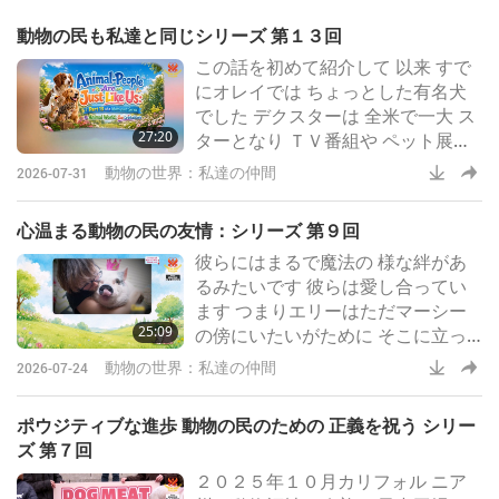
動物の民も私達と同じシリーズ 第１３回
この話を初めて紹介して 以来 すで
にオレイでは ちょっとした有名犬
でした デクスターは 全米で一大 ス
27:20
ターとなり ＴＶ番組や ペット展へ
の出演のため 飛行機で飛び回るよ
動物の世界：私達の仲間
2026-07-31
うに ニューヨークの摩天楼や ワシ
ントンの桜並木の陰で 颯爽と歩き
心温まる動物の民の友情：シリーズ 第９回
回り その過程でこの犬は 多くの人
彼らにはまるで魔法の 様な絆があ
気ある人間より 多くのファンやフ
るみたいです 彼らは愛し合ってい
ォロワーを 集めるようになりまし
ます つまりエリーはただマーシー
た
25:09
の傍にいたいがために そこに立っ
ているのです この子猫が好きです
動物の世界：私達の仲間
2026-07-24
か？
ポウジティブな進歩 動物の民のための 正義を祝う シリー
ズ 第７回
２０２５年１０月カリフォル ニア