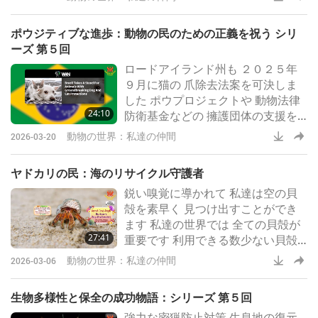
フージオ動物の民 保護施設を設立
しました 現在 彼は最前線や 危険度
ポウジティブな進歩：動物の民のための正義を祝う シリ
の高い戦場から 救出された５００
ーズ 第５回
頭以上の 動物の民を世話していま
ロードアイランド州も ２０２５年
す
９月に猫の 爪除去法案を可決しま
した ポウプロジェクトや 動物法律
24:10
防衛基金などの 擁護団体の支援を
受ける この禁止令は 獣医界での 大
動物の世界：私達の仲間
2026-03-20
きな変化を反映しており 現在では
獣医師の７０％が 爪除去手術に反
ヤドカリの民：海のリサイクル守護者
対し この 手術を行わなくなってい
鋭い嗅覚に導かれて 私達は空の貝
ます
殻を素早く 見つけ出すことができ
ます 私達の世界では 全ての貝殻が
27:41
重要です 利用できる数少ない貝殻
を 最大限に活用するために 貝殻を
動物の世界：私達の仲間
2026-03-06
リサイクルし 危険なホームレス状
態を防ぐ 巧妙な共同リレーの 空き
生物多様性と保全の成功物語：シリーズ 第５回
チェーンを形成します
強力な密猟防止対策 生息地の復元