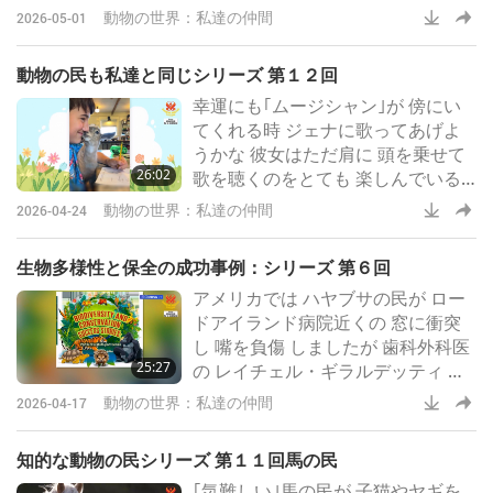
は幼い頃から ボディランゲージや
動物の世界：私達の仲間
2026-05-01
他の非言語的な合図を 読み取るこ
とを学び 人の感情を理解し どう対
動物の民も私達と同じシリーズ 第１２回
応すればよいか 学ぶことができま
幸運にも｢ムージシャン｣が 傍にい
す
てくれる時 ジェナに歌ってあげよ
うかな 彼女はただ肩に 頭を乗せて
26:02
歌を聴くのをとても 楽しんでいる
ようでした 自分が好きな音楽を ジ
動物の世界：私達の仲間
2026-04-24
ェナに聴かせ それを一緒に取り入
れる ことができたのは ちょっと 不
生物多様性と保全の成功事例：シリーズ 第６回
思議な感じで 彼女は ロックファン
アメリカでは ハヤブサの民が ロー
みたいなんです
ドアイランド病院近くの 窓に衝突
し 嘴を負傷 しましたが 歯科外科医
25:27
の レイチェル・ギラルデッティ 医
師と鳥類保護団体 コングレスオブ
動物の世界：私達の仲間
2026-04-17
ザバーズの 野生動物リハビリ担当
者 シェイダ・ソレイマニの おかげ
知的な動物の民シリーズ 第１１回馬の民
で ハヤブサの民の 嘴は無事に修復
｢気難しい｣馬の民が 子猫やヤギを
されました