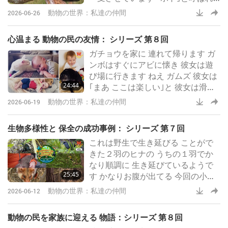
る遊び心 あふれるピンクのイルカ
動物の世界：私達の仲間
2026-06-26
市民 と協力し 理学療法士の イゴー
ル・シモエス・ アンドラーデ氏は
心温まる 動物の民の友情： シリーズ 第８回
自閉症 脳性麻痺 ダウン症 四肢欠損
ガチョウを家に 連れて帰ります ガ
を抱える約４百人の 子供や若者に
ンボはすぐにアビに懐き 彼女は遊
無料の セッションを提供していま
び場に行きます ねえ ガムズ 彼女は
す
24:44
｢まあ ここは楽しい｣と 彼女は滑り
台を滑り降ります ハイ 彼女は本当
動物の世界：私達の仲間
2026-06-19
に人が好きです いつも一緒に散歩
に行きます 彼女は本当に幸せで 幸
生物多様性と 保全の成功事例： シリーズ 第７回
せで 幸せなガチョウです 私達の中
これは野生で生き延びる ことがで
で 彼女に 近づく勇気があったのは
きた２羽のヒナの うちの１羽でか
彼女だけでした
なり順調に 生き延びているようで
25:45
す かなりお腹が出てる 今回の小さ
なヒナの 発見は ７月に この地で５
動物の世界：私達の仲間
2026-06-12
０年ぶりに コマダラキウイが発見
されたことに続くものです それま
動物の民を家族に迎える 物語：シリーズ 第８回
では ニュージーランド最小の キー