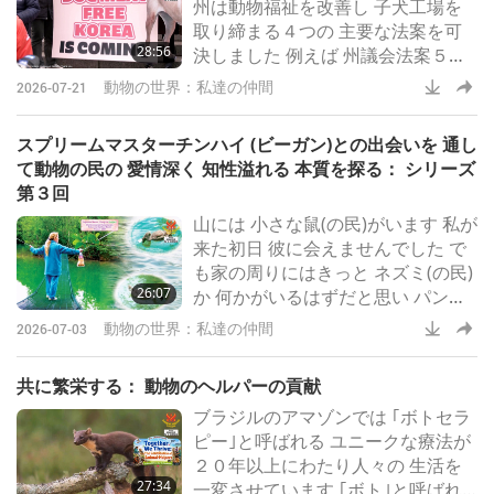
州は動物福祉を改善し 子犬工場を
取り締まる４つの 主要な法案を可
28:56
決しました 例えば 州議会法案５０
６号 は ペット販売業者に対し 動物
動物の世界：私達の仲間
2026-07-21
の民の出身地と健康履歴 を開示す
ることを義務付け 州議会法案５１
スプリームマスターチンハイ (ビーガン)との出会いを 通し
９号は 州外で繁殖されたペットの
て動物の民の 愛情深く 知性溢れる 本質を探る： シリーズ
民 を第三者の仲介業者が販売 する
第３回
ことを禁止しています
山には 小さな鼠(の民)がいます 私が
来た初日 彼に会えませんでした で
も家の周りにはきっと ネズミ(の民)
26:07
か 何かがいるはずだと思い パンを
置いておいたら 翌朝にはすべて な
動物の世界：私達の仲間
2026-07-03
くなっていました 鳥(の民)も食べて
いました その翌日 彼がやって来て
共に繁栄する： 動物のヘルパーの貢献
ハローと言いました 彼はどこから
ブラジルのアマゾンでは ｢ボトセラ
ともなく現れ その場に立ち止まり
ピー｣と呼ばれる ユニークな療法が
しっぽを振りました どんな鼠(の民)
２０年以上にわたり人々の 生活を
がしっぽを 振るのですか？ 人間は
27:34
一変させています ｢ボト｣と呼ばれ
犬の民を心から愛