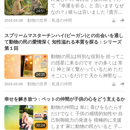
て 『幸運を祈る』と 言います なぜ
24:51
なの？｣ 彼らは言いました ｢貴方は
価値ある方だから｣ ｢誰がそう言っ
動物の世界：私達の仲間
2026-05-08
たの？｣ ｢私たちは知っています｣ 動
物の民はとても賢く 象の民は 何年
スプリームマスターチンハイ(ビーガン)との出会いを通し
も何年も 物事を覚えています 犬の
て動物の民の愛情深く 知性溢れる本質を探る：シリーズ
民は見るだけで 貴方の 気持ちを理
第１回
解できます イルカの民は海で危険
動物(の民)は特別な役割を 担ってこ
にさら されてる人間をよく助けま
の惑星に来るのです その多くは 常
す 牛 豚 鶏の民など
に 神と深く繋がっているため ただ
24:35
そこにいるだけで 天から神聖な パ
ワーや愛を もたらすことができま
動物の世界：私達の仲間
2026-05-06
す 馬やウサギ(の民)のように 人間の
飼い主を悪影響から 守ったり 健康
幸せを解き放つ：ペットの仲間が子供の心をどう支えるか
幸運 更には物質的な 豊かさ 喜び 霊
動物の仲間は 単に 喜びをもたらす
的な高揚感を もたらす者もいます
だけでなく 子供の感情的知性や 自
本日の番組 スプリームマスターチ
己制御能力の発達を 積極的に支援
ンハイ (ビーガン)との出会いを 通し
30:24
します 家に動物の民がいると 子供
て動物の民の