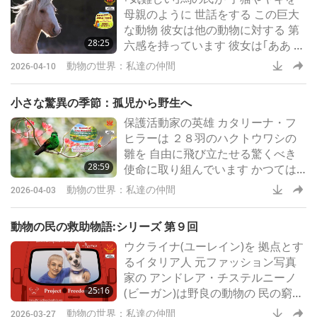
母親のように 世話をする この巨大
な動物 彼女は他の動物に対する 第
28:25
六感を持っています 彼女は｢ああ み
んな 私の子供よ｣という感じで 彼ら
動物の世界：私達の仲間
2026-04-10
の髪をくしゃくしゃに して 十分に
暖かく 過ごせているか確認します
小さな驚異の季節：孤児から野生へ
カイ(ヤギ)が とても美しい 女の子キ
保護活動家の英雄 カタリーナ・フ
キを出産しました ショルークはキ
ヒラーは ２８羽のハクトウワシの
キの後を 注意深くついて回ります
雛を 自由に飛び立たせる驚くべき
28:59
使命に取り組んでいます かつては
ほぼ絶滅した これらの渡り鳥は熱
動物の世界：私達の仲間
2026-04-03
心な 保護活動によって 復活しまし
たが 彼らは 渡りのルートを親から
動物の民の救助物語:シリーズ 第９回
学ばなければなりません カタリー
ウクライナ(ユーレイン)を 拠点とす
ナが彼らの 最初の壮大な旅を可能
るイタリア人 元ファッション写真
に するのを見てみましょう
家の アンドレア・チステルニーノ
25:16
(ビーガン)は野良の動物の 民の窮状
に心を動かされ １０年以上前に リ
動物の世界：私達の仲間
2026-03-27