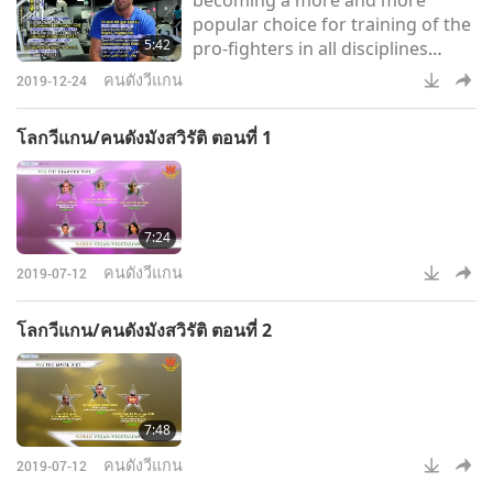
สะอาดขึ้น กรรมทั้งหมด พลังงานลบ
popular choice for training of the
ของ สิ่งที่เกี่ยวข้อง กินสัตว์ที่ตาย ล้าง
5:42
pro-fighters in all disciplines
ออกจากระ
around the world.” “I feel like I
คนดังวีแกน
2019-12-24
have more energy now that I
don’t eat the meat products, and I
โลกวีแกน/คนดังมังสวิรัติ ตอนที่ 1
also feel like I recover better in
between my workouts.” “First, we
have less distracting thoughts.
Second, the vegetarian diet is
7:24
really helpful for our body’s
strength, endurance and p
คนดังวีแกน
2019-07-12
โลกวีแกน/คนดังมังสวิรัติ ตอนที่ 2
7:48
คนดังวีแกน
2019-07-12