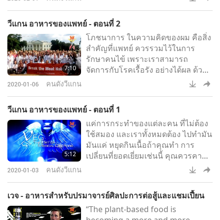
Angelina Poli (vegan), A
วีแกน อาหารของแพทย์ - ตอนที่ 2
โภชนาการ ในความคิดของผม คือสิ่ง
สำคัญที่แพทย์ ควรรวมไว้ในการ
รักษาคนไข้ เพราะเราสามารถ
7:10
จัดการกับโรคเรื้อรัง อย่างได้ผล ด้วย
โภชนาการโภชนาการ เป็นสิ่งสำคัญ
คนดังวีแกน
2020-01-06
ที่สุด ที่แพทย์ควรทราบ เพราะมัน มี
อิทธิพลต่อโรค ในหลาย ๆ ด้านแต่ละ
วีแกน อาหารของแพทย์ - ตอนที่ 1
ครั้งที่ ลดนิสัยของ การกินผลิตภัณฑ์
แค่การกระทำของแต่ละคน ที่ไม่ต้อง
จากสัตว์ คุณจะเห็นประโยชน์ที่คืบ
ใช้สมอง และเราทั้งหมดต้อง ไปทำมัน
หน้า ในเรื่องของ โรคหัวใจ เบาหวาน
มันแค่ หยุดกินเนื้อถ้าคุณทำ การ
ความเสี่ยงโรคมะเร็ง โรคอ้วนที่คุณ
5:12
เปลี่ยนที่ยอดเยี่ยมเช่นนี้ คุณควรคาด
เห็นตรงนี้ ด้านซ้าย การแพร่
หวัง การเปลี่ยนที่ยอดเยี่ยมใน ร่างกาย
คนดังวีแกน
2020-01-03
ที่ปรากฏของคุณ, ระดับกิจกรรมของ
คุณ, และวิธีที่คุณเป็น ตราบเท่าที่ อายุ
เวจ - อาหารสำหรับปรมาจารย์ศิลปะการต่อสู้และแชมเปี้ยน
เป็นที่พิจารณาเมื่อคุณกลายเป็นวีแก้น
“The plant-based food is
ความคิดคุณสะอาดขึ้น จิตวิญญาณ
becoming a more and more