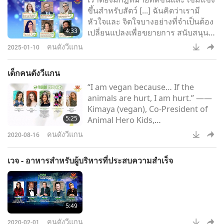
ขึ้นสำหรับสัตว์ [...] ฉันคิดว่าเรามี
ได้รับสิทธิต่าง ๆ เช่นเดียวกับที่เรามี
หัวใจและ จิตใจบางอย่างที่จำเป็นต้อง
และเรา ต้องเคารพพวกเขาในฐานะ
4:33
เปลี่ยนแปลงเพื่อขยายการ สนับสนุน
นั้น
สำหรับความคิด ที่ว่าสัตว์เป็น
คนดังวีแกน
2025-01-10
ปัจเจกบุคคล และฉันเชื่อว่าเราจะไป
ถึงที่นั่นได้อย่างแน่นอน เราต้องการ
เด็กคนดังวีแกน
นักการเมือง ผู้พิพากษา และ
“I am vegan because… If the
ทนายความ ที่มีใจกว้างในแง่ของ
animals are hurt, I am hurt.” ——
ประเด็นเกี่ยวกับสัตว์ และการมี
Kimaya (vegan), Co-President of
ทนายความใน ระดับรัฐบาลที่ใส่ใจ
5:25
Animal Hero Kids,
เกี่ยวกับสัตว์จะสร้าง ความแตกต่าง
Environmentalist and animal
อย่าง
คนดังวีแกน
2020-08-16
rights activist, USA “Our society is
literally built on the bones of
เวจ - อาหารสำหรับผู้บริหารที่ประสบความสำเร็จ
animals. Everything we eat,
everything we wear, almost
everything we do in some way,
shape or form, we are
5:49
contributing to the suffering of
innocent sentient beings.” ——
คนดังวีแกน
2020-02-01