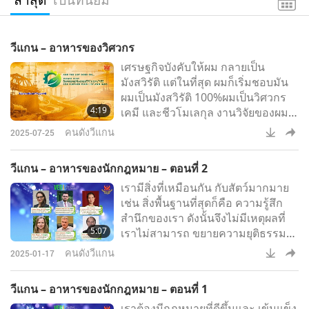
วีแกน – อาหารของวิศวกร
เศรษฐกิจบังคับให้ผม กลายเป็น
มังสวิรัติ แต่ในที่สุด ผมก็เริ่มชอบมัน
ผมเป็นมังสวิรัติ 100%ผมเป็นวิศวกร
4:19
เคมี และชีวโมเลกุล งานวิจัยของผม
มุ่งเน้นไปที่ การพยายามดักจับการ
คนดังวีแกน
2025-07-25
ปล่อยคาร์บอน ออกจากอากาศ และ
แปลงการ ปล่อยเหล่านั้นไปยังอาหาร
วีแกน – อาหารของนักกฎหมาย – ตอนที่ 2
และออกแบบอาหารอย่างสมบูรณ์ เพื่อ
เรามีสิ่งที่เหมือนกัน กับสัตว์มากมาย
ให้ผู้คนสามารถรับประทาน อาหารที่
เช่น สิ่งพื้นฐานที่สุดก็คือ ความรู้สึก
พวกเขากำลังรับประทาน อยู่ได้ แต่
สำนึกของเรา ดังนั้นจึงไม่มีเหตุผลที่
เป็นเวอร์ชัน ที่ดีต่อสุขภาพมากกว่า
5:07
เราไม่สามารถ ขยายความยุติธรรม
มันไม่เกี่ยวข้องกับการ ทารุณกรรม
ขั้นพื้นฐาน ให้กับพวกเขาด้วยได้ [...]
สัตว์
คนดังวีแกน
2025-01-17
เราต้องคิดในแง่ที่ว่า เหล่านี้คือ
สมาชิกในครอบครัวเรา นี่คือสัตว์ที่
วีแกน – อาหารของนักกฎหมาย – ตอนที่ 1
เรารัก และสมควรได้รับสิทธิ พวกเขา
เราต้องมีกฎหมายที่ดีขึ้นและ เข้มแข็ง
เป็นสิ่งมีชีวิตที่มีจิตสำนึก และสมควร