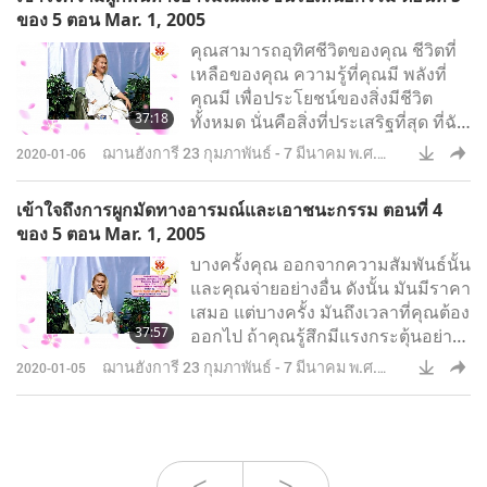
need it, it does help. Because if
ของ 5 ตอน Mar. 1, 2005
you let the arrogance come to
คุณสามารถอุทิศชีวิตของคุณ ชีวิตที่
your head, if you work hard and
เหลือของคุณ ความรู้ที่คุณมี พลังที่
everybody worships and respects
คุณมี เพื่อประโยชน์ของสิ่งมีชีวิต
you, then you suddenly become a
37:18
ทั้งหมด นั่นคือสิ่งที่ประเสริฐที่สุด ที่ฉัน
little bit too confident.The mind
สามารถคิดถึงในการกระทำ
ฌานฮังการี 23 กุมภาพันธ์ - 7 มีนาคม พ.ศ.
2020-01-06
2548
เข้าใจถึงการผูกมัดทางอารมณ์และเอาชนะกรรม ตอนที่ 4
ของ 5 ตอน Mar. 1, 2005
บางครั้งคุณ ออกจากความสัมพันธ์นั้น
และคุณจ่ายอย่างอื่น ดังนั้น มันมีราคา
เสมอ แต่บางครั้ง มันถึงเวลาที่คุณต้อง
37:57
ออกไป ถ้าคุณรู้สึกมีแรงกระตุ้นอย่าง
มาก ที่ให้คุณออกไป นั่นก็หมายถึงมัน
ฌานฮังการี 23 กุมภาพันธ์ - 7 มีนาคม พ.ศ.
2020-01-05
ถึงเวลา มันถึงเวลา บางครั้งคุณอยาก
2548
ออก แต่คุณทำไม่ได้ นั่นอาจจะมันยัง
คงเข้มเกินไป แต่เราผู้บำเพ็ญ- คุณ
สามารถมีเจตจำนงที่แข็งแกร่ง และ
คุณมีคะแนนทางจิตวิญญาณ
<
>