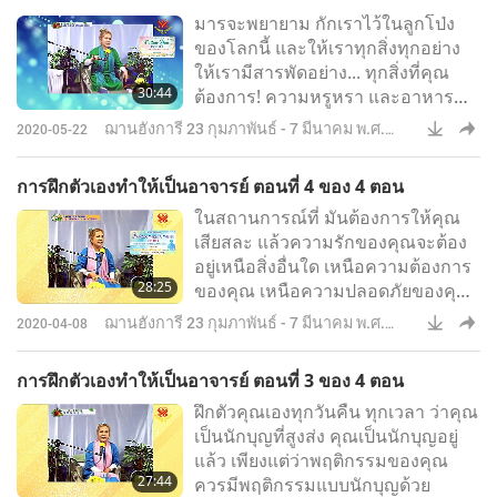
มารจะพยายาม กักเราไว้ในลูกโป่ง
ของโลกนี้ และให้เราทุกสิ่งทุกอย่าง
ให้เรามีสารพัดอย่าง... ทุกสิ่งที่คุณ
30:44
ต้องการ! ความหรูหรา และอาหาร
และดอกไม้สวยงาม วิวสวยงาม ผู้หญิง
ฌานฮังการี 23 กุมภาพันธ์ - 7 มีนาคม พ.ศ.
2020-05-22
สวย ผู้ชายหล่อ รถหรูหรา ทองคำ
2548
เพชร ระยิบระยับ สารพัดสิ่งที่ไร้สาระ
การฝึกตัวเองทำให้เป็นอาจารย์ ตอนที่ 4 ของ 4 ตอน
ดี แต่ไร้สาระ! แต่คุณต้องการ
ในสถานการณ์ที่ มันต้องการให้คุณ
อิสรภาพ! เมื่อใดที่คุณต้องการ
เสียสละ แล้วความรักของคุณจะต้อง
อิสรภาพ สิ่งต่าง ๆ จะเปลี่ยนไป
อยู่เหนือสิ่งอื่นใด เหนือความต้องการ
28:25
ของคุณ เหนือความปลอดภัยของคุณ
เอง เหนือความมั่นคงของคุณเอง
ฌานฮังการี 23 กุมภาพันธ์ - 7 มีนาคม พ.ศ.
2020-04-08
เหนือทุกสิ่งทุกอย่าง ที่คุณเคยคิดว่า
2548
มันดีที่สุดสำหรับคุณ เข้าใจฉันไหม?
การฝึกตัวเองทำให้เป็นอาจารย์ ตอนที่ 3 ของ 4 ตอน
(ค่ะ) ใช่ ฉันทำอย่างเดียวกัน
ฝึกตัวคุณเองทุกวันคืน ทุกเวลา ว่าคุณ
เป็นนักบุญที่สูงส่ง คุณเป็นนักบุญอยู่
แล้ว เพียงแต่ว่าพฤติกรรมของคุณ
27:44
ควรมีพฤติกรรมแบบนักบุญด้วย