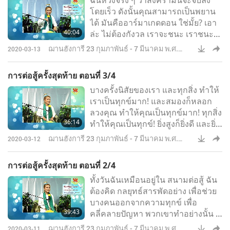
ควรเป็น! นั่นคือชีวิตของคุณ! ไม่มี
โดยเร็ว ดังนั้นคุณสามารถเป็นพยาน
ชีวิตอื่นที่คุณควรเป็น! แล้วจากการทำ
ได้ มันคืออาร์มาเกดดอน ใช่มั้ย? เอา
อย่างนี้ ไม่เพียงคุณได้ประโยชน์ ใคร
40:04
ล่ะ ไม่ต้องกังวล เราจะชนะ เราชนะ
ก็ตาม
อยู่แล้ว พวกเขาบาดเจ็บ และคอย
ฌานฮังการี 23 กุมภาพันธ์ - 7 มีนาคม พ.ศ.
2020-03-13
สร้างปัญหาอยู่เรื่อย แม้ว่าไม่มีศูนย์ฯ
2548
เราก็ยังสามารถนั่งสมาธิ นั่งสมาธิที่
การต่อสู้ครั้งสุดท้าย ตอนที่ 3/4
บ้าน เราไม่สนใจเรื่องเหล่านั้น
บางครั้งนิสัยของเรา และทุกสิ่ง ทำให้
เราเป็นทุกข์มาก! และสมองก็หลอก
ลวงคุณ ทำให้คุณเป็นทุกข์มาก! ทุกสิ่ง
36:14
ทำให้คุณเป็นทุกข์! ยิ่งสูงก็ยิ่งดี และยิ่ง
เร็วก็ยิ่งดี
ฌานฮังการี 23 กุมภาพันธ์ - 7 มีนาคม พ.ศ.
2020-03-12
2548
การต่อสู้ครั้งสุดท้าย ตอนที่ 2/4
ทั้งวันฉันเหมือนอยู่ใน สนามต่อสู้ ฉัน
ต้องคิด กลยุทธ์สารพัดอย่าง เพื่อช่วย
บางคนออกจากความทุกข์ เพื่อ
39:43
คลี่คลายปัญหา พวกเขาทำอย่างนั้น ก็
เพราะมาร มันไม่ใช่พวกเขาด้วยซ้ำ
ฌานฮังการี 23 กุมภาพันธ์ - 7 มีนาคม พ.ศ.
2020-03-11