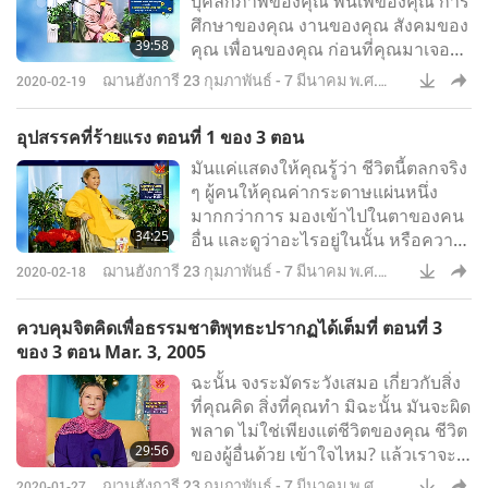
บุคลิกภาพของคุณ พื้นเพของคุณ การ
ศึกษาของคุณ งานของคุณ สังคมของ
39:58
คุณ เพื่อนของคุณ ก่อนที่คุณมาเจอ
ฉัน ทุกสิ่งมีผลกระทบต่อคุณ และคุณ
ฌานฮังการี 23 กุมภาพันธ์ - 7 มีนาคม พ.ศ.
2020-02-19
อยู่ในกล่องสี่เหลี่ยม ดังนั้น การรู้แจ้ง
2548
จะยกวิญญาณคุณขึ้น แต่บุคลิกภาพ
อุปสรรคที่ร้ายแรง ตอนที่ 1 ของ 3 ตอน
ของคุณ คุณต้องฝึกมันใหม่ ให้เหมาะ
มันแค่แสดงให้คุณรู้ว่า ชีวิตนี้ตลกจริง
กับคนที่เป็นแบบนักบุญ
ๆ ผู้คนให้คุณค่ากระดาษแผ่นหนึ่ง
มากกว่าการ มองเข้าไปในตาของคน
34:25
อื่น และดูว่าอะไรอยู่ในนั้น หรือความ
จริงใจ ทุกสิ่งทุกอย่าง พวกเขาถูกฝึก
ฌานฮังการี 23 กุมภาพันธ์ - 7 มีนาคม พ.ศ.
2020-02-18
แค่นับเงิน และเพิกเฉย ต่ออีกด้านหนึ่ง
2548
ของมนุษย์ ซึ่งมีคุณค่ามากกว่า
ควบคุมจิตคิดเพื่อธรรมชาติพุทธะปรากฏได้เต็มที่ ตอนที่ 3
ของ 3 ตอน Mar. 3, 2005
ฉะนั้น จงระมัดระวังเสมอ เกี่ยวกับสิ่ง
ที่คุณคิด สิ่งที่คุณทำ มิฉะนั้น มันจะผิด
พลาด ไม่ใช่เพียงแต่ชีวิตของคุณ ชีวิต
29:56
ของผู้อื่นด้วย เข้าใจไหม? แล้วเราจะ
ยอมรับมันไม่ได้ เพราะเราสร้างกรรม
ฌานฮังการี 23 กุมภาพันธ์ - 7 มีนาคม พ.ศ.
2020-01-27