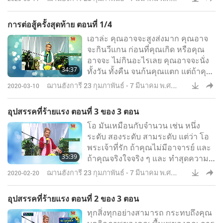
พวกเขาแค่เป็นเครื่องมือ
2548
การต่อสู้ครั้งสุดท้าย ตอนที่ 1/4
เอาล่ะ คุณอาจจะสูงส่งมาก คุณอาจ
จะกินวีแกน ก่อนที่คุณเกิด หรือคุณ
อาจจะ ไม่กินอะไรเลย คุณอาจจะนั่ง
34:37
ทั้งวัน ทั้งคืน จนก้นคุณแตก แต่ถ้าคุณ
ไม่มีพระกรุณา จากพลังของพระเจ้า
ฌานฮังการี 23 กุมภาพันธ์ - 7 มีนาคม พ.ศ.
2020-03-10
คุณจะไม่มีทางไปถึง ระดับห้า – มัน
2548
พิเศษมากจริง ๆ
อุปสรรคที่ร้ายแรง ตอนที่ 3 ของ 3 ตอน
โอ มันเหมือนกับจำนวน เช่น หนึ่ง
ระดับ สองระดับ สามระดับ แต่ว่า โอ
พระเจ้าที่รัก ถ้าคุณไม่มีอาจารย์ และ
35:39
ถ้าคุณจริงใจจริง ๆ และ ทำสุดความ
สามารถและพลังงาน ของคุณ ทั้งวัน
ฌานฮังการี 23 กุมภาพันธ์ - 7 มีนาคม พ.ศ.
2020-02-20
และคืน สำหรับชีวิตหลายร้อยชาติ
2548
คุณอาจจะก้าวหน้าขึ้นหนึ่งระดับ หนึ่ง
อุปสรรคที่ร้ายแรง ตอนที่ 2 ของ 3 ตอน
ระดับต่ำ! ระดับที่สูงขึ้นนั้น มันยากกว่า
ทุกสิ่งทุกอย่างสามารถ กระทบถึงคุณ
มันยากกว่าและกว้างใหญ่กว่า