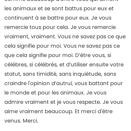
25:22
Cherished Artists, Part 5
les animaux et se sont battus pour eux et
Un voyage à travers les royaumes
2019-12-12
8336
Vues
continuent à se battre pour eux. Je vous
esthétiques
Friends of Eternity - A Special
remercie tous pour cela. Je vous remercie
Gathering with Supreme
vraiment, vraiment. Vous ne savez pas ce que
6
Master Ching Hai and
26:40
Cherished Artists, Part 6
cela signifie pour moi. Vous ne savez pas ce
Un voyage à travers les royaumes
2019-12-14
7717
Vues
que cela signifie pour moi. D’être vous, si
esthétiques
célèbres, si célébrés, et d’utiliser ensuite votre
Amis pour l’éternité – un
rassemblement spécial avec
statut, sans timidité, sans inquiétude, sans
7
le Maître Suprême Ching Hai
craindre l'opinion d’autrui, vous battant pour
23:44
et des artistes chéris, 7e
le monde et pour les animaux. Je vous
partie
Un voyage à travers les royaumes
2019-12-17
7784
Vues
esthétiques
admire vraiment et je vous respecte. Je vous
Amis pour l'éternité – Une
aime vraiment beaucoup. Et merci d'être
réunion spéciale avec le
8
Maître Suprême Ching Hai et
venus. Merci.
29:54
des artistes chéris, 8e partie