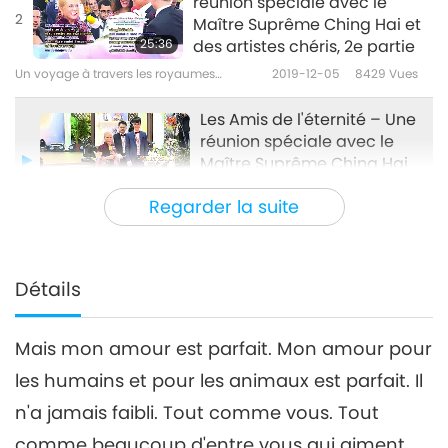
réunion spéciale avec le
2
Maître Suprême Ching Hai et
25:36
des artistes chéris, 2e partie
Un voyage à travers les royaumes
2019-12-05
8429
Vues
esthétiques
Les Amis de l'éternité – Une
réunion spéciale avec le
Maître Suprême Ching Hai
39:27
et des artistes chéris, 3e
Regarder la suite
partie
Un voyage à travers les royaumes
2019-12-07
7790
Vues
esthétiques
Friends of Eternity - A Special
Gathering with Supreme
Détails
4
Master Ching Hai and
30:35
Cherished Artists, Part 4
Mais mon amour est parfait. Mon amour pour
Un voyage à travers les royaumes
2019-12-10
8321
Vues
esthétiques
les humains et pour les animaux est parfait. Il
Friends of Eternity - A Special
n'a jamais faibli. Tout comme vous. Tout
Gathering with Supreme
5
Master Ching Hai and
comme beaucoup d'entre vous qui aiment