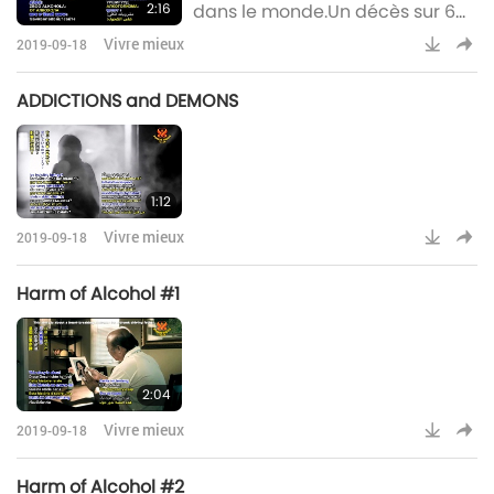
2:16
dans le monde.Un décès sur 6
sur la route au Royaume-Uni est
Vivre mieux
2019-09-18
causé par l'alcool au volantEn
Australie, 70% des adultes sont
ADDICTIONS and DEMONS
affectés négativement par
l’alcoolisme d’autrui et 43% sont
victimes d’abus physiques ou
verbaux.Chaque semaine, plus
1:12
de 100 enfants britanniques
appellent l’assistan
Vivre mieux
2019-09-18
Harm of Alcohol #1
2:04
Vivre mieux
2019-09-18
Harm of Alcohol #2