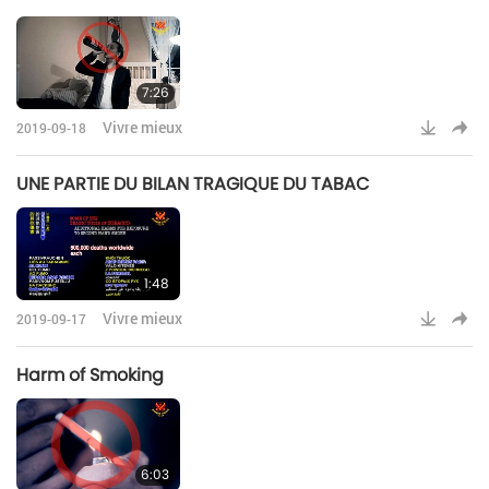
7:26
Vivre mieux
2019-09-18
UNE PARTIE DU BILAN TRAGIQUE DU TABAC
1:48
Vivre mieux
2019-09-17
Harm of Smoking
6:03