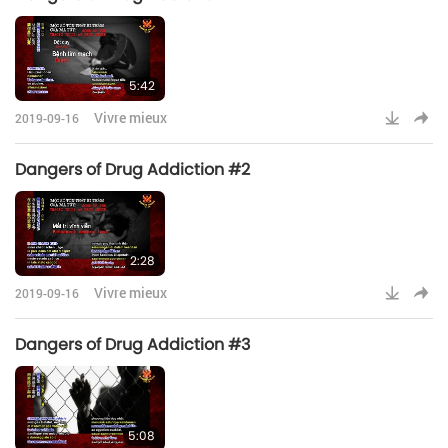
5:42
Vivre mieux
2019-09-16
Dangers of Drug Addiction #2
2:28
Vivre mieux
2019-09-16
Dangers of Drug Addiction #3
5:08