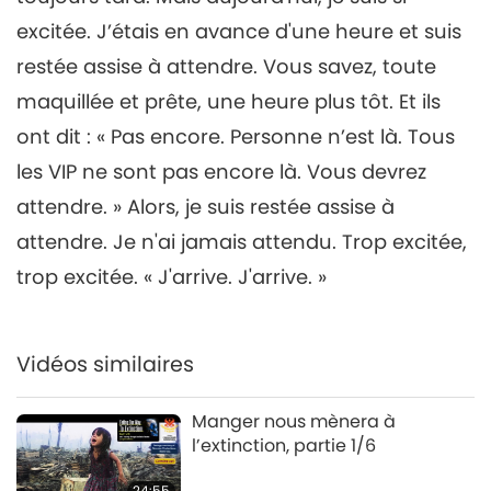
25:22
Cherished Artists, Part 5
excitée. J’étais en avance d'une heure et suis
Un voyage à travers les royaumes
2019-12-12
8333
Vues
restée assise à attendre. Vous savez, toute
esthétiques
Friends of Eternity - A Special
maquillée et prête, une heure plus tôt. Et ils
Gathering with Supreme
ont dit : « Pas encore. Personne n’est là. Tous
6
Master Ching Hai and
26:40
Cherished Artists, Part 6
les VIP ne sont pas encore là. Vous devrez
Un voyage à travers les royaumes
2019-12-14
7712
Vues
attendre. » Alors, je suis restée assise à
esthétiques
attendre. Je n'ai jamais attendu. Trop excitée,
Amis pour l’éternité – un
rassemblement spécial avec
trop excitée. « J'arrive. J'arrive. »
7
le Maître Suprême Ching Hai
23:44
et des artistes chéris, 7e
partie
Un voyage à travers les royaumes
2019-12-17
7780
Vues
Vidéos similaires
esthétiques
Amis pour l'éternité – Une
Manger nous mènera à
réunion spéciale avec le
l’extinction, partie 1/6
8
Maître Suprême Ching Hai et
29:54
des artistes chéris, 8e partie
24:55