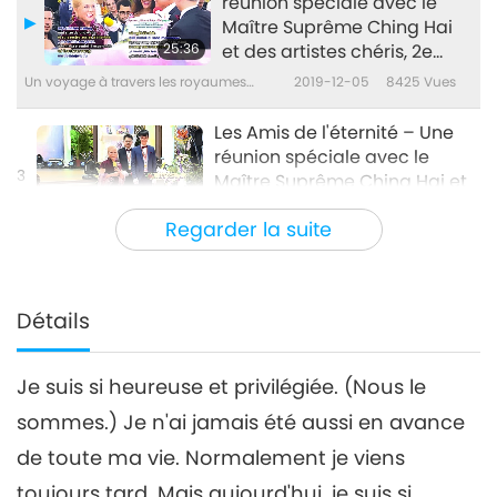
réunion spéciale avec le
Maître Suprême Ching Hai
25:36
et des artistes chéris, 2e
partie
Un voyage à travers les royaumes
2019-12-05
8425
Vues
esthétiques
Les Amis de l'éternité – Une
réunion spéciale avec le
3
Maître Suprême Ching Hai et
39:27
des artistes chéris, 3e partie
Regarder la suite
Un voyage à travers les royaumes
2019-12-07
7787
Vues
esthétiques
Friends of Eternity - A Special
Gathering with Supreme
Détails
4
Master Ching Hai and
30:35
Cherished Artists, Part 4
Je suis si heureuse et privilégiée. (Nous le
Un voyage à travers les royaumes
2019-12-10
8318
Vues
esthétiques
sommes.) Je n'ai jamais été aussi en avance
Friends of Eternity - A Special
de toute ma vie. Normalement je viens
Gathering with Supreme
5
Master Ching Hai and
toujours tard. Mais aujourd'hui, je suis si