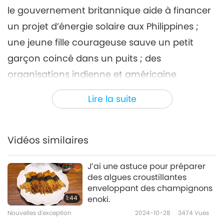
le gouvernement britannique aide à financer
Nouvelles d'exception
2025-10-06
2377
Vues
un projet d’énergie solaire aux Philippines ;
Nouvelles d'exception
une jeune fille courageuse sauve un petit
7
garçon coincé dans un puits ; des
36:53
organisations indienne et américaine
Nouvelles d'exception
2025-10-07
2273
Vues
spécialisées dans les voyages d’aventure
Lire la suite
Nouvelles d'exception
végans fusionnent ; et une ourse-personne
avec un pot en plastique coincé sur la tête est
8
secourue après avoir parcouru 80 kilomètres.
43:59
Vidéos similaires
Nouvelles d'exception
2025-10-08
2702
Vues
ACTUALITÉ QUOTIDIENNE
J’ai une astuce pour préparer
Nouvelles d'exception
des algues croustillantes
enveloppant des champignons
1:44
enoki.
38:17
Nouvelles d'exception
2024-10-28
3474
Vues
Nouvelles d'exception
2025-10-09
3281
Vues