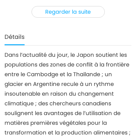
3
38:58
Regarder la suite
Nouvelles d'exception
2025-10-03
4900
Vues
Nouvelles d'exception
Détails
4
36:01
Dans l’actualité du jour, le Japon soutient les
Nouvelles d'exception
2025-10-04
2383
Vues
populations des zones de conflit à la frontière
Nouvelles d'exception
entre le Cambodge et la Thaïlande ; un
glacier en Argentine recule à un rythme
5
insoutenable en raison du changement
35:09
Nouvelles d'exception
2025-10-05
3191
Vues
climatique ; des chercheurs canadiens
soulignent les avantages de l’utilisation de
Nouvelles d'exception
matières premières végétales pour la
6
transformation et la production alimentaires ;
37:57