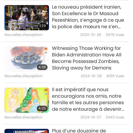
Le nouveau président iranien,
Nouvelles d'exception
Son Excellence le Dr Masoud
Pezeshkian, s’engage à ce que
10
1:29
la police des mœurs ne s’en
37:32
prenne plus aux femmes qui ne
Nouvelles d'exception
2024-10-28
2978
Vues
respectent pas la loi sur le hijab
Nouvelles d'exception
2025-10-10
4380
Vues
(port du voile) obligatoire.
Witnessing Those Working for
Nouvelles d'exception
Biden Administration Have All
Become Possessed Zombies,
11
4:38
Slaving away for Demons
39:56
Nouvelles d'exception
2024-10-28
4196
Vues
Nouvelles d'exception
2025-10-11
2091
Vues
Il est impératif que nous
Nouvelles d'exception
encouragions nos amis, notre
famille et les autres personnes
12
4:25
de notre entourage à devenir
36:18
végans dès maintenant afin de
Nouvelles d'exception
2024-10-27
3443
Vues
s’assurer qu’ils n’auront pas à
Nouvelles d'exception
2025-10-12
2143
Vues
souffrir du karma meurtrier lié
Plus d’une douzaine de