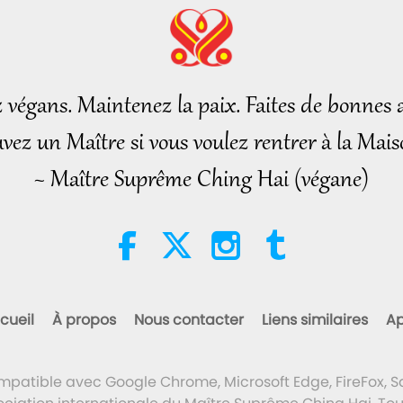
z végans. Maintenez la paix. Faites de bonnes a
vez un Maître si vous voulez rentrer à la Mais
~ Maître Suprême Ching Hai (végane)
cueil
À propos
Nous contacter
Liens similaires
Ap
ompatible avec Google Chrome, Microsoft Edge, FireFox, Sa