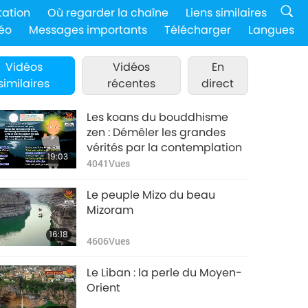
tation
Où regarder la chaîne
Liens similaires
éo
Messages importants
Télécharger
Langues
Vidéos
Vidéos
En
similaires
récentes
direct
Les koans du bouddhisme
zen : Démêler les grandes
vérités par la contemplation
19:03
4041
Vues
Le peuple Mizo du beau
Mizoram
16:18
4606
Vues
Le Liban : la perle du Moyen-
Orient