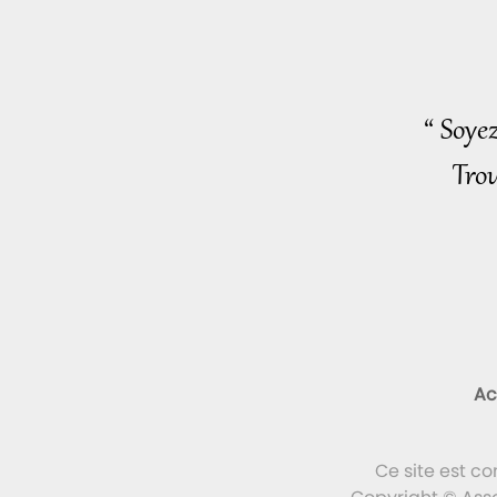
“ Soye
Trou
Ac
Ce site est c