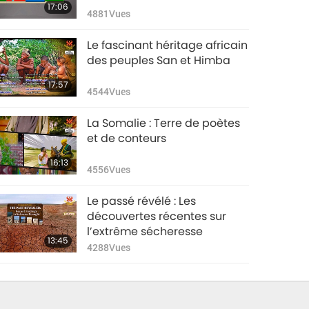
17:06
4881
Vues
Le fascinant héritage africain
des peuples San et Himba
17:57
4544
Vues
La Somalie : Terre de poètes
et de conteurs
16:13
4556
Vues
Le passé révélé : Les
découvertes récentes sur
l’extrême sécheresse
13:45
4288
Vues