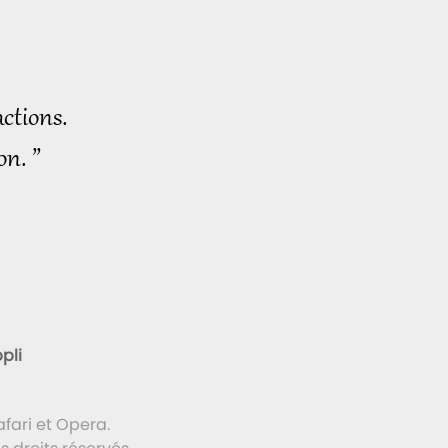
ctions.
on. ”
pli
fari et Opera.