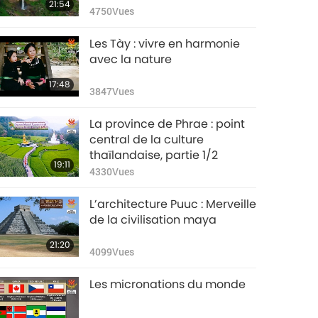
21:54
4750
Vues
Les Tày : vivre en harmonie
avec la nature
17:48
3847
Vues
La province de Phrae : point
central de la culture
thaïlandaise, partie 1/2
19:11
4330
Vues
L’architecture Puuc : Merveille
de la civilisation maya
21:20
4099
Vues
Les micronations du monde