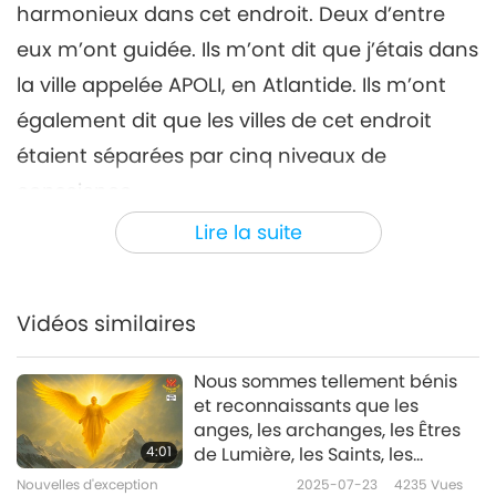
harmonieux dans cet endroit. Deux d’entre
eux m’ont guidée. Ils m’ont dit que j’étais dans
la ville appelée APOLI, en Atlantide. Ils m’ont
également dit que les villes de cet endroit
étaient séparées par cinq niveaux de
conscience.
Lire la suite
J’ai continué à marcher avec eux jusqu’à une
grande sphère placée en position verticale.
Elle était de couleur dorée, semblait être faite
Vidéos similaires
d’or, mais n’était pas à l’état solide. Avant de
m’approcher de la sphère, j’ai demandé à
Nous sommes tellement bénis
et reconnaissants que les
mes compagnons : « Comment puis-je
anges, les archanges, les Êtres
revenir ici, à cet endroit, la prochaine fois ? »
4:01
de Lumière, les Saints, les
Maîtres éclairés, les Bouddhas
Ils m’ont répondu : « Garde la joie, l’amour
Nouvelles d'exception
2025-07-23
4235
Vues