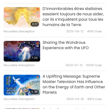
et les Bodhisattvas travaillent
conscient et la pureté. De cette façon, nous
ensemble pour aider la Terre et
D’innombrables êtres stellaires
tous les êtres qui y vivent.
serons toujours ensemble. »
essaient toujours de nous aider,
car ils s’inquiètent pour tous les
Enfin, ils m’ont dit que Supreme Master
3:27
humains de la Terre.
Nouvelles d'exception
2025-04-12
4160
Vues
Television génère de grandes sphères
cristallines qui permettent plus de connexions
Sharing the Wondrous
positives autour de la planète. Cela permet
Experience with the UFO
une plus grande affinité et une approche plus
7:29
rapide d’êtres comme eux vers nous. Grâce à
Nouvelles d'exception
2023-07-12
6699
Vues
ces sphères générées par Supreme Master
A Uplifting Message: Supreme
Television, cela a pu se produire.
Master Television Has Influence
on the Energy of Earth and Other
Ce qui était prédit pour cette époque, c’est
5:38
Planets
l’approche d’êtres plus évolués et plus élevés
Nouvelles d'exception
2023-04-18
8813
Vues
comme eux vers nous. Supreme Master