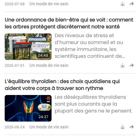
personnes peuvent souffrir de
Un mode de vie sain
2026-07-08
sécheresse oculaire ou cutanée,
de maux de gorge, de nez
Une ordonnance de bien-être qui se voit : comment
bouché, de toux ou de difficultés
les arbres protègent discrètement notre santé
respiratoires.
Des niveaux de stress et
d’humeur au sommeil et au
système immunitaire, les
24:48
scientifiques continuent de
mettre en lumière la manière
Un mode de vie sain
2026-07-01
dont les environnements
naturels peuvent discrètement
L’équilibre thyroïdien : des choix quotidiens qui
contribuer à la santé humaine.
aident votre corps à trouver son rythme
Pour beaucoup, l’expérience est
Les déséquilibres thyroïdiens
non seulement apaisante, mais
sont plus courants que la
aussi profondément
plupart des gens ne le pensent.
régénératrice, offrant une brève
24:37
pause face aux stimulations
constantes de la vie moderne.
Un mode de vie sain
2026-06-24