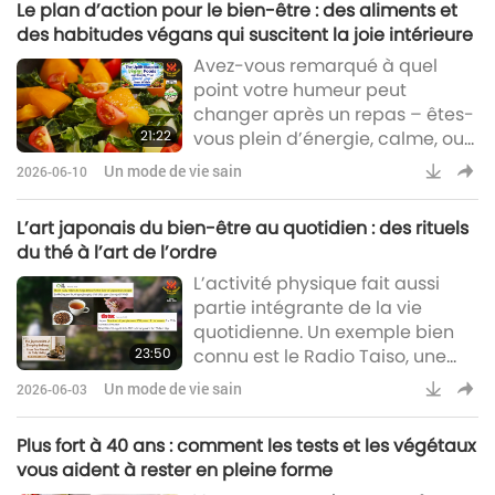
Le plan d’action pour le bien-être : des aliments et
des habitudes végans qui suscitent la joie intérieure
Avez-vous remarqué à quel
point votre humeur peut
changer après un repas – êtes-
21:22
vous plein d’énergie, calme, ou
soudainement irritable ?
Un mode de vie sain
2026-06-10
L’art japonais du bien-être au quotidien : des rituels
du thé à l’art de l’ordre
L’activité physique fait aussi
partie intégrante de la vie
quotidienne. Un exemple bien
23:50
connu est le Radio Taiso, une
routine simple diffusée le matin
Un mode de vie sain
2026-06-03
dans tout le Japon depuis près
d’un siècle. Ces courtes séances
Plus fort à 40 ans : comment les tests et les végétaux
d’étirements doux et de
vous aident à rester en pleine forme
callisthénie sont pratiquées par