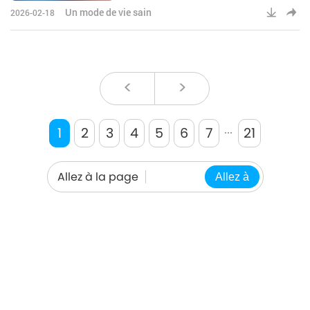
vrai. Il ne provient ni d’un
Un mode de vie sain
2026-02-18
légume ni d’une plante. Il
provient d’un animal.
<
>
...
1
2
3
4
5
6
7
21
Allez à la page
Allez à