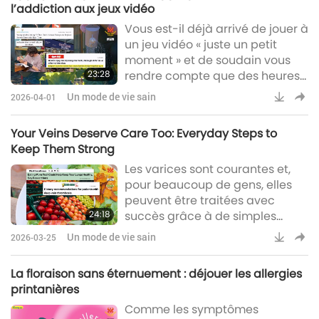
l’addiction aux jeux vidéo
Vous est-il déjà arrivé de jouer à
un jeu vidéo « juste un petit
moment » et de soudain vous
23:28
rendre compte que des heures
s’étaient écoulées ?
Un mode de vie sain
2026-04-01
Your Veins Deserve Care Too: Everyday Steps to
Keep Them Strong
Les varices sont courantes et,
pour beaucoup de gens, elles
peuvent être traitées avec
24:18
succès grâce à de simples
changements de mode de vie.
Un mode de vie sain
2026-03-25
La floraison sans éternuement : déjouer les allergies
printanières
Comme les symptômes