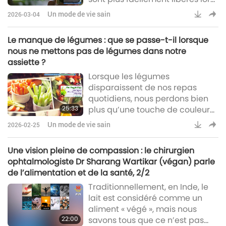
de la digestion. Cela rend les
Un mode de vie sain
2026-03-04
nutriments issus des algues,
notamment les protéines et les
Le manque de légumes : que se passe-t-il lorsque
oméga-3, plus accessibles que
nous ne mettons pas de légumes dans notre
ceux de certains compléments
assiette ?
alimentaires fortement
Lorsque les légumes
transformés.
disparaissent de nos repas
quotidiens, nous perdons bien
25:33
plus qu’une touche de couleur
dans nos assiettes.
Un mode de vie sain
2026-02-25
Une vision pleine de compassion : le chirurgien
ophtalmologiste Dr Sharang Wartikar (végan) parle
de l’alimentation et de la santé, 2/2
Traditionnellement, en Inde, le
lait est considéré comme un
aliment « végé », mais nous
22:00
savons tous que ce n’est pas