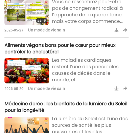
Vous ne ressentirez peut-être
des personnes de tous âges.
pas de changement radical à
l’approche de la quarantaine,
23:19
mais votre corps commence
déjà à évoluer de manière
Un mode de vie sain
2026-05-27
subtile et importante.
Aliments végans bons pour le cœur pour mieux
contrôler le cholestérol
Les maladies cardiaques
restent l’une des principales
causes de décès dans le
23:34
monde, et
l’hypercholestérolémie est l’un
Un mode de vie sain
2026-05-20
de leurs principaux facteurs de
risque.
Médecine dorée : les bienfaits de la lumière du Soleil
pour la longévité
La lumière du Soleil est l’une des
sources de santé les plus
puissantes et les plus