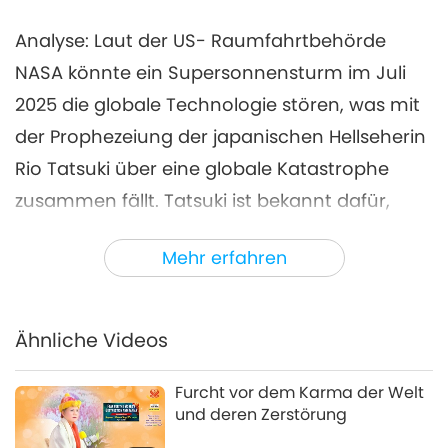
Analyse: Laut der US- Raumfahrtbehörde
NASA könnte ein Supersonnensturm im Juli
2025 die globale Technologie stören, was mit
der Prophezeiung der japanischen Hellseherin
Rio Tatsuki über eine globale Katastrophe
zusammen fällt. Tatsuki ist bekannt dafür,
dass sie Ereignisse wie das Erdbeben von Kobe
Mehr erfahren
1995, den Tod von Prinzessin Diana und die
Pandemie von 2020 genau vorausgesagt hat,
was ihrer jüngsten Vorhersage Gewicht und
Ähnliche Videos
Dringlichkeit verleiht. Wir müssen uns nicht
nur vorbereiten, indem wir Notvorräte
Furcht vor dem Karma der Welt
und deren Zerstörung
anlegen, sondern auch indem wir