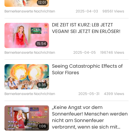
Achtsamkeit, moralische Disziplin und
12:01
Mitgefühl kultivieren. Nach 2025 können
Bemerkenswerte Nachrichten
2025-04-03
98561
Views
diejenigen, die mit Liebe und Wahrheit
DIE ZEIT IST KURZ: LEB JETZT
verbunden sind, in einem neuen Zyklus
VEGAN! SEI JETZT EIN ERLÖSER!
gedeihen, während andere Gefahr laufen, in
15:54
niedrigerem Schwingungszustand
Bemerkenswerte Nachrichten
2025-04-05
196746
Views
zurückzubleiben. Unabhängig davon, was
Seeing Catastrophic Effects of
passiert, muss die Menschheit diese
Solar Flares
Gelegenheit nutzen, um zu erwachen und
5:35
sich wieder mit ihrem inneren Licht zu
Bemerkenswerte Nachrichten
2025-05-31
4399
Views
verbinden (BA Universe)
„Keine Angst vor dem
Sonnenfeuer! Menschen werden
Warnung: Sonnensturm kann Gesundheit im
nicht am Sonnenfeuer
Juli 2025
1:06
verbrannt, wenn sie sich mit