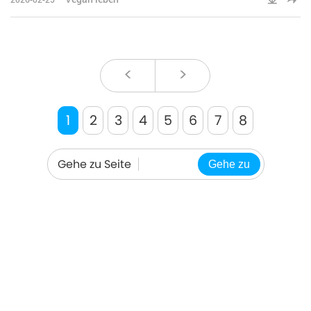
<
>
1
2
3
4
5
6
7
8
Gehe zu Seite
Gehe zu