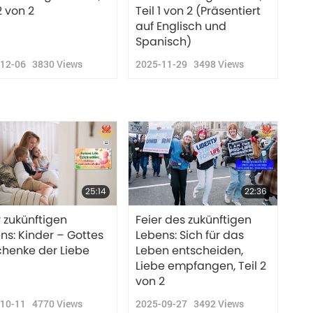
2 von 2
Teil 1 von 2 (Präsentiert
auf Englisch und
Spanisch)
-12-06
3830
Views
2025-11-29
3498
Views
25:14
22:36
r zukünftigen
Feier des zukünftigen
ns: Kinder – Gottes
Lebens: Sich für das
henke der Liebe
Leben entscheiden,
Liebe empfangen, Teil 2
von 2
-10-11
4770
Views
2025-09-27
3492
Views