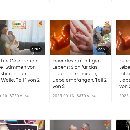
22:07
22:57
 Life Celebration:
Feier des zukünftigen
Feie
ife-Stimmen von
Lebens: Sich für das
Lebe
stinnen der
Leben entscheiden,
Lebe
Welle, Teil 1 von 2
Liebe empfangen, Teil 2
Lieb
von 2
von 
9-20
3750
Views
2025-09-13
3870
Views
2025