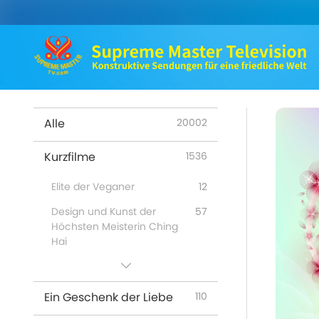
Alle
20002
Kurzfilme
1536
Elite der Veganer
12
Design und Kunst der
57
Höchsten Meisterin Ching
Hai
Besuche in Himmel und
47
Hölle: Erfahrungsberichte
Ein Geschenk der Liebe
110
Die Vorteile der Guanyin-
98