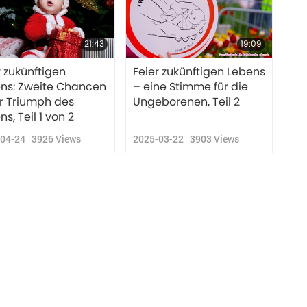
21:43
19:09
r zukünftigen
Feier zukünftigen Lebens
ns: Zweite Chancen
– eine Stimme für die
r Triumph des
Ungeborenen, Teil 2
s, Teil 1 von 2
-04-24
3926
Views
2025-03-22
3903
Views