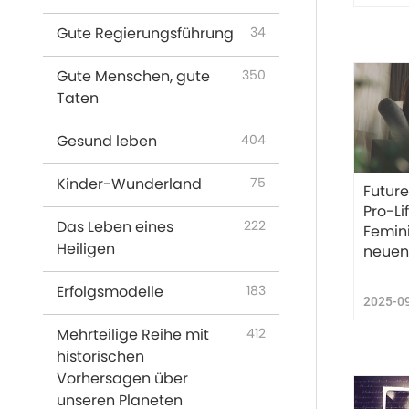
Gute Regierungsführung
34
Gute Menschen, gute
350
Taten
Gesund leben
404
Kinder-Wunderland
75
Future
Pro-L
Das Leben eines
222
Femini
Heiligen
neuen 
Erfolgsmodelle
183
2025-0
Mehrteilige Reihe mit
412
historischen
Vorhersagen über
unseren Planeten