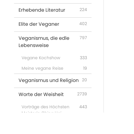
Erhebende Literatur
224
Elite der Veganer
402
Veganismus, die edle
797
Lebensweise
Vegane Kochshow
333
Meine vegane Reise
19
Veganismus und Religion
20
Worte der Weisheit
2739
Vorträge des Höchsten
443
Meisterin Ching Hai
Miracles on the Quan Yin
2
Path