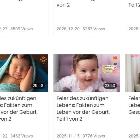
von 2
Teil 
2-27
3509
Views
2025-12-20
3257
Views
2025
25:48
23:50
des zukünftigen
Feier des zukünftigen
Feie
s: Fakten zum
Lebens: Fakten zum
Lebe
vor der Geburt,
Leben vor der Geburt,
Gesc
 von 2
Teil 1 von 2
1-22
3462
Views
2025-11-15
3776
Views
2025