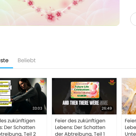
ste
Beliebt
33:03
26:49
des zukünftigen
Feier des zukünftigen
Feie
: Der Schatten
Lebens: Der Schatten
Lebe
treibung, Teil 2
der Abtreibung, Teil 1
Unte