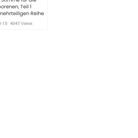
renen, Teil 1
mehrteiligen Reihe
3-15
4047
Views