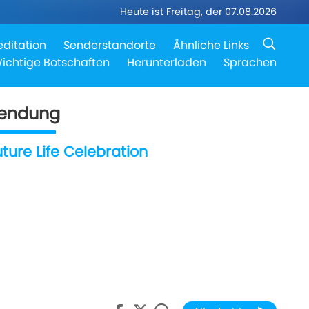
Heute ist Freitag, der 07.08.2026
ditation
Senderstandorte
Ähnliche Links
ichtige Botschaften
Herunterladen
Sprachen
endung
uture Life Celebration