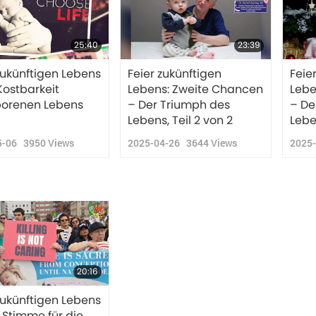
25:40
23:39
zukünftigen Lebens
Feier zukünftigen
Feie
Kostbarkeit
Lebens: Zweite Chancen
Lebe
orenen Lebens
– Der Triumph des
– De
Lebens, Teil 2 von 2
Leben
5-06
3950
Views
2025-04-26
3644
Views
2025
20:16
zukünftigen Lebens
 Stimme für die