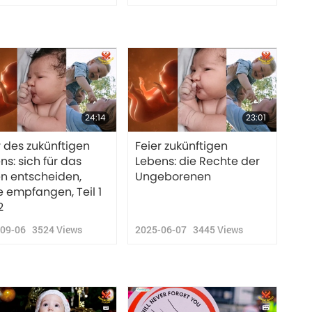
24:14
23:01
r des zukünftigen
Feier zukünftigen
ns: sich für das
Lebens: die Rechte der
n entscheiden,
Ungeborenen
e empfangen, Teil 1
2
-09-06
3524
Views
2025-06-07
3445
Views