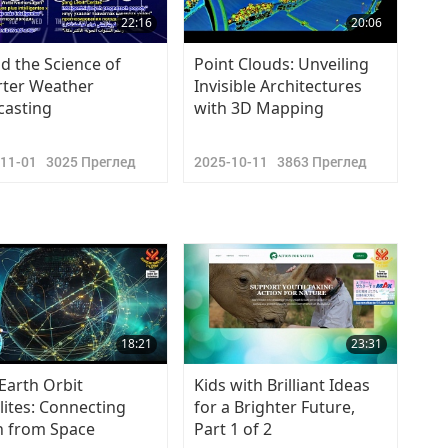
22:16
20:06
nd the Science of
Point Clouds: Unveiling
ter Weather
Invisible Architectures
casting
with 3D Mapping
-11-01
3025
Преглед
2025-10-11
3863
Преглед
18:21
23:31
Earth Orbit
Kids with Brilliant Ideas
llites: Connecting
for a Brighter Future,
h from Space
Part 1 of 2