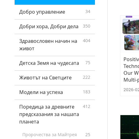
Поздрави за празника
164
Добро управление
34
Важни съобщения
24
Добри хора, Добри дела
350
Здравословен начин на
404
живот
Positi
Детска Земя на чудесата
75
Techn
Our Wo
Животът на Светците
222
Multi-
2026-0
Модели на успеха
183
Поредица за древните
412
предсказания за нашата
планета
Пророчества за Майтрея
25