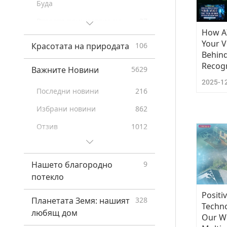
Буда
Второто пришествие на
37
How A
Исус Христос
Your V
Красотата на природата
106
Пророчества на Първите
20
Behin
нации
Recogn
Важните Новини
5629
Prophecies of the End Times
26
2025-1
Последни новини
216
New Age
12
Избрани новини
862
Отзив
1012
Полезни съвети
296
Нашето благородно
9
потекло
Positi
Планетата Земя: нашият
328
Techn
любящ дом
Our Wo