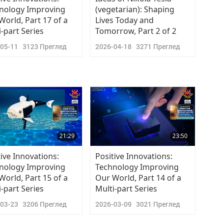
nology Improving
(vegetarian): Shaping
World, Part 17 of a
Lives Today and
i-part Series
Tomorrow, Part 2 of 2
-05-11
3123
Преглед
2026-04-18
3271
Преглед
21:29
23:50
tive Innovations:
Positive Innovations:
nology Improving
Technology Improving
World, Part 15 of a
Our World, Part 14 of a
i-part Series
Multi-part Series
-03-23
3206
Преглед
2026-03-09
3021
Преглед