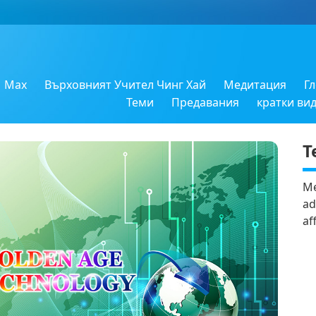
Max
Върховният Учител Чинг Хай
Медитация
Г
Теми
Предавания
кратки ви
Т
Me
ad
af