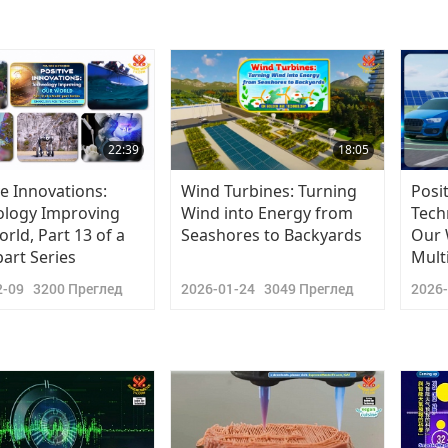
22:39
18:05
ve Innovations:
Wind Turbines: Turning
Posi
ology Improving
Wind into Energy from
Tech
rld, Part 13 of a
Seashores to Backyards
Our 
part Series
Mult
2-09
3200
Преглед
2026-01-24
3049
Преглед
2026