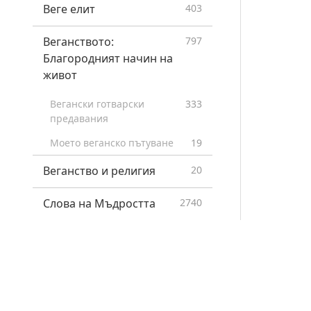
Веге елит
403
Веганството:
797
Благородният начин на
живот
Вегански готварски
333
предавания
Моето веганско пътуване
19
Веганство и религия
20
Слова на Мъдростта
2740
Лекции на Върховния
443
Учител Чинг Хай
Miracles on the Quan Yin
2
Path