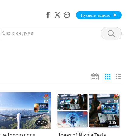
Пуснете всичко
21:27
20:06
tive Innovations:
Ideas of Nikola Tesla