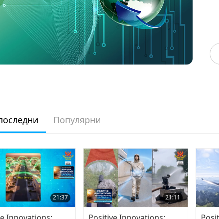
последни
Популярни
21:37
21:11
ve Innovations:
Positive Innovations:
Posi