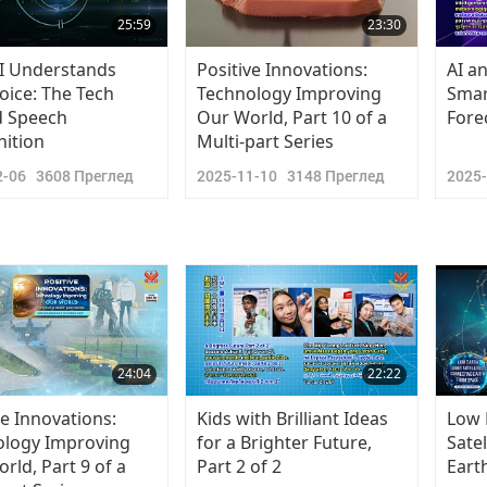
25:59
23:30
I Understands
Positive Innovations:
AI a
oice: The Tech
Technology Improving
Smar
d Speech
Our World, Part 10 of a
Fore
ition
Multi-part Series
2-06
3608
Преглед
2025-11-10
3148
Преглед
2025
24:04
22:22
ve Innovations:
Kids with Brilliant Ideas
Low 
ology Improving
for a Brighter Future,
Sate
rld, Part 9 of a
Part 2 of 2
Eart