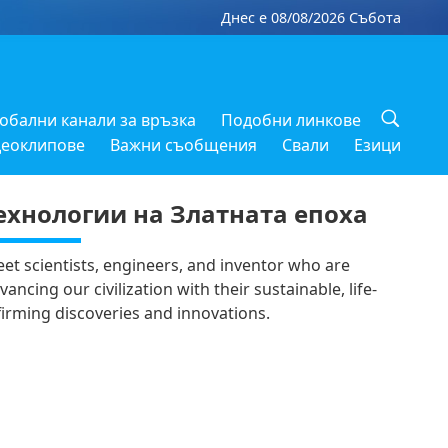
Днес е 08/08/2026 Събота
лобални канали за връзка
Подобни линкове
деоклипове
Важни съобщения
Свали
Езици
ехнологии на Златната епоха
et scientists, engineers, and inventor who are
vancing our civilization with their sustainable, life-
firming discoveries and innovations.