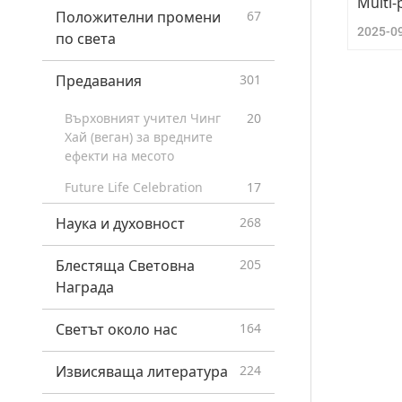
Multi-
Положителни промени
67
2025-0
по света
Предавания
301
Върховният учител Чинг
20
Хай (веган) за вредните
ефекти на месото
Future Life Celebration
17
Наука и духовност
268
Блестяща Световна
205
Награда
Светът около нас
164
Извисяваща литература
224