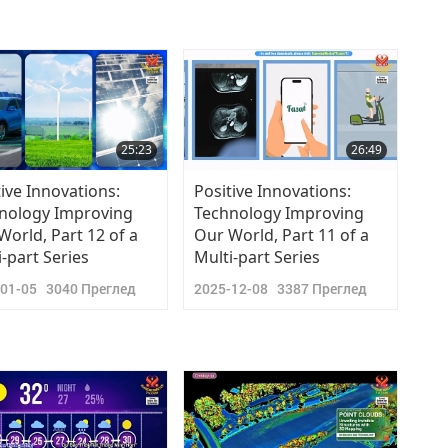
25:23
26:49
tive Innovations:
Positive Innovations:
nology Improving
Technology Improving
World, Part 12 of a
Our World, Part 11 of a
i-part Series
Multi-part Series
-01-05
3040
Преглед
2025-12-08
3387
Преглед