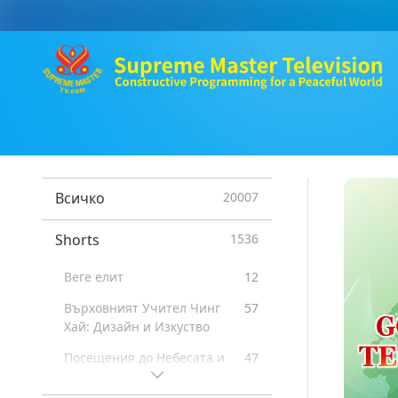
Всичко
20007
Shorts
1536
Веге елит
12
Върховният Учител Чинг
57
Хай: Дизайн и Изкуство
Посещения до Небесата и
47
ада: Свидетелства