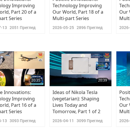
ology Improving
Technology Improving
Tech
rld, Part 20 of a
Our World, Part 18 of a
Our 
part Series
Multi-part Series
Mult
7-13
2051
Преглед
2026-05-25
2896
Преглед
2026
20:35
20:39
ve Innovations:
Ideas of Nikola Tesla
Posi
ology Improving
(vegetarian): Shaping
Tech
rld, Part 16 of a
Lives Today and
Our 
part Series
Tomorrow, Part 1 of 2
Mult
4-13
3093
Преглед
2026-04-11
3099
Преглед
2026