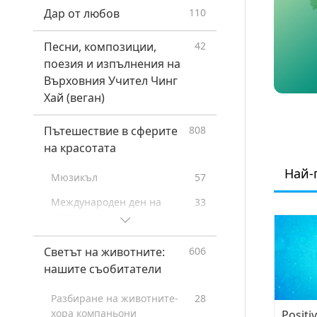
Ползите от Куан Ин
98
Дар от любов
110
Медитацията
Песни, композиции,
42
Послания от известни
16
личности
поезия и изпълнения на
Върховния Учител Чинг
Животни
319
Хай (веган)
Климатични промени
81
Пътешествие в сферите
808
Върховният Учител Чинг
61
на красотата
Хай: Цитати
Най-
Стихотворения
16
Мюзикъл
57
Веге ресторанти по света
31
Международен ден на
33
художника
Снабдители с веге храна по
4
света
Специално събиране с
43
Светът на животните:
606
Върховния майстор Чинг
Приюти за животни без
2
нашите съобитатели
Хай (веган) и ценени
убиване
артисти
Разбиране на животните-
28
Venerated Enlightened
67
Весело празнично
162
хора компаньони
Positi