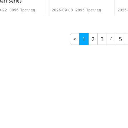
part Series
9-22
3096
Преглед
2025-09-08
2895
Преглед
2025
<
1
2
3
4
5