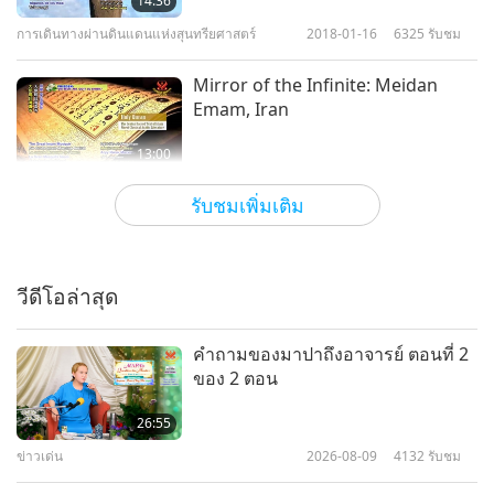
14:36
คิวสูง (การใช้ชีวิตทางเลือก)
การเดินทางผ่านดินแดนแห่งสุนทรียศาสตร์
2018-01-16
6325
รับชม
8
15:03
Mirror of the Infinite: Meidan
รายการสั้น
2021-12-31
14210
รับชม
Emam, Iran
ไปเป็นวีแกน - อาหารที่ปราศจาก
13:00
โรคระบาดเท่านั้น - ใน 21 วัน ตอน
การเดินทางผ่านดินแดนแห่งสุนทรียศาสตร์
2018-01-02
6179
รับชม
9
ที่ 1 จาก 2 ตอน
รับชมเพิ่มเติม
14:36
สั่นระฆังปีใหม่กับเด็ก ๆ ยุคทอง
วีแกน: การใช้ชีวิตที่สูงส่ง
2020-11-10
15479
รับชม
วีดีโอล่าสุด
อยู่อย่างพอเพียงในกรณีฉุกเฉิน
18:07
ตอนที่ 1 ของ 2 ตอน
การเดินทางผ่านดินแดนแห่งสุนทรียศาสตร์
2017-12-31
8778
รับชม
10
คำถามของมาปาถึงอาจารย์ ตอนที่ 2
16:53
ของ 2 ตอน
Africa’s Great Red Island:
โชว์
2023-01-18
21520
รับชม
Madagascar
26:55
ความฉลาดและจิตวิญญาณ ของ
ข่าวเด่น
2026-08-09
4132
รับชม
14:16
พืชและต้นไม้ ตอนที่ 1 ของ 2 ตอน
การเดินทางผ่านดินแดนแห่งสุนทรียศาสตร์
2017-12-03
5793
รับชม