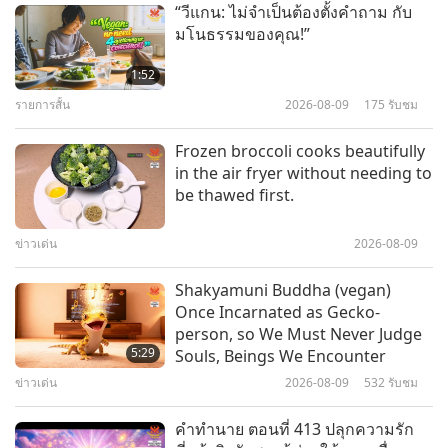
11
“วีแกน: ไม่จำเป็นต้องตั้งคำถาม กับ
13:06
มโนธรรมของคุณ!”
Lumbini: Buddhism’s Sacred
ดาวเคราะห์โลก: บ้านที่รักของเรา
2021-12-13
12059
รับชม
Garden of Life
1:52
เปลี่ยนความบันเทิง เพื่อโลกที่
รายการสั้น
2026-08-09
175
รับชม
20:48
เปลี่ยนแปลง ตอนที่ 2 ของ 2 ตอน
การเดินทางผ่านดินแดนแห่งสุนทรียศาสตร์
2017-11-29
5265
รับชม
12
Frozen broccoli cooks beautifully
13:30
in the air fryer without needing to
Remarkable Works of Leonardo
be thawed first.
การเดินทางผ่านดินแดนแห่งสุนทรียศาสตร์
2021-10-21
10976
รับชม
da Vinci, SEG1
คำยืนยันสวรรค์ ตอนที่ 4 – ได้รับ
ข่าวเด่น
2026-08-09
19:00
รางวัลสวรรค์และการทักทายของ
การเดินทางผ่านดินแดนแห่งสุนทรียศาสตร์
2017-11-15
5749
รับชม
13
สัตว์หลังจากเปิดร้านอาหารวีแกน
Shakyamuni Buddha (vegan)
2:47
Once Incarnated as Gecko-
Royal Palaces of Abomey, Benin
person, so We Must Never Judge
รายการสั้น
2021-07-07
16519
รับชม
5:29
Souls, Beings We Encounter
ปลดโซ่นักกีฬาพลังวีแกน ตอนที่ 1
ข่าวเด่น
2026-08-09
532
รับชม
15:51
ของ 2 ตอน
การเดินทางผ่านดินแดนแห่งสุนทรียศาสตร์
2017-11-08
5393
รับชม
14
คำทำนาย ตอนที่ 413 ปลุกความรัก
15:20