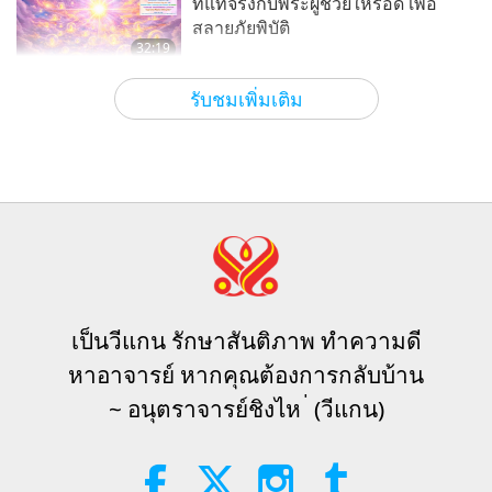
ที่แท้จริงกับพระผู้ช่วยให้รอด เพื่อ
สลายภัยพิบัติ
วีแกน: การใช้ชีวิตที่สูงส่ง
2020-02-18
11163
รับชม
32:19
ในการเฉลิมฉลองสัปดาห์ แห่ง
ซีรีส์หลายตอนเกี่ยวกับคำทำนายโบราณเกี่ยวกับ
2026-08-09
586
รับชม
รับชมเพิ่มเติม
ดาวเคราะห์ของเรา
ความกรุณาต่อสัตว์ - วิธีการเป็น
15
เจ้าภาพที่มีน้ำใจ สำหรับสัตว์ ตอน
พลังแห่งความรัก ตอนที่ 2 จาก 5 ตอน
11:27
ที่ 1 จาก 3 ตอน
โลกสัตว์: ผู้ร่วมอยู่อาศัยของเรา
2021-05-03
10247
รับชม
32:43
การท่องเที่ยวเชิงนิเวศ: วิธีการเดิน
ระหว่างอาจารย์และลูกศิษย์
2026-08-09
593
รับชม
ทางที่ยั่งยืน ตอนที่ 3 ของ 3 ตอน
16
Hopefully, Those Who Are Still
14:04
Asleep and Waiting for Lord Jesus
Will Know That He Is Already Here
ดาวเคราะห์โลก: บ้านที่รักของเรา
2020-11-07
10349
รับชม
เป็นวีแกน รักษาสันติภาพ ทำความดี
3:05
and May Be Seen on Supreme
หาอาจารย์ หากคุณต้องการกลับบ้าน
Master Television
อาหารมังสวิรัตินั้นดีมากมันจะนำ
ข่าวเด่น
2026-08-08
938
รับชม
~ อนุตราจารย์ชิงไห ่ (วีแกน)
พลังงานความสุขมาให้คุณ
17
VEG TREND NEWS FROM
1:02
AROUND THE WORLD, April to
June 2026 - Part 1 of 2
รายการสั้น
2019-12-15
29088
รับชม