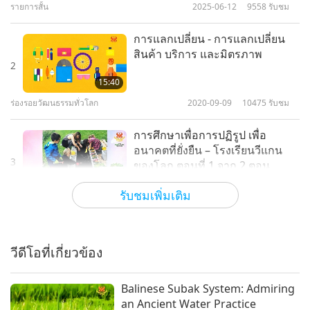
พระเจ้า Tim Qo Tu และพระบุตร
รายการสั้น
2025-06-12
9558
รับชม
ของพระเจ้า
การแลกเปลี่ยน - การแลกเปลี่ยน
สินค้า บริการ และมิตรภาพ
2
15:40
ร่องรอยวัฒนธรรมทั่วโลก
2020-09-09
10475
รับชม
การศึกษาเพื่อการปฏิรูป เพื่อ
อนาคตที่ยั่งยืน – โรงเรียนวีแกน
3
ของโลก ตอนที่ 1 จาก 2 ตอน
14:32
รับชมเพิ่มเติม
วีแกน: การใช้ชีวิตที่สูงส่ง
2021-08-17
10652
รับชม
ประโยชน์ทางวิทยาศาสตร์ ของ
การทำสมาธิและการสวดมนต์
วีดีโอที่เกี่ยวข้อง
4
ตอนที่ 1 ของ 2 ตอน
14:52
Balinese Subak System: Admiring
วิทยาศาสตร์และจิตวิญญาณ
2023-01-04
12555
รับชม
an Ancient Water Practice