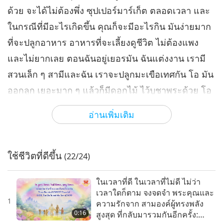
ด้วย จะได้ไม่ต้องพึ่ง ซุปเปอร์มาร์เก็ต ตลอดเวลา และ
ในกรณีที่มีอะไรเกิดขึ้น คุณก็จะมีอะไรกิน มันง่ายมาก
ที่จะปลูกอาหาร อาหารที่จะเลี้ยงดูชีวิต ไม่ต้องแพง
และไม่ยากเลย ตอนฉันอยู่เยอรมัน ฉันแต่งงาน เรามี
สวนเล็ก ๆ สามีและฉัน เราจะปลูกมะเขือเทศกัน โอ มัน
ออกลูก เยอะมาก ๆ แล้วก็มีดอกไม้ ไว้บูชาพระด้วย โอ
มันโตเอา ๆ มีดอกไม้และมะเขือเทศเยอะมาก ฉันปลูก
อ่านเพิ่มเติม
สะระแหน่ด้วย แล้วก็ผักสลัด (สลัดเขียว) และผักชี มัน
ไม่มากนะ แต่มันดีที่จะได้ กินอาหารที่คุณปลูกเอง! มัน
รู้สึกดีมาก
ใช้ชีวิตที่ดีขึ้น
(22/24)
ในเวลาที่ดี ในเวลาที่ไม่ดี ไม่ว่า
เวลาใดก็ตาม จงจดจำ พระคุณและ
1
ความรักจาก สามองค์ผู้ทรงพลัง
0:16
สูงสุด ที่กลับมารวมกันอีกครั้ง: