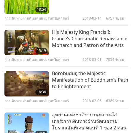
ทักษะในการอยู่อย่างปลอดภัย เมื่อ
18:54
เกิดแผ่นดินไหว
การเดินทางผ่านดินแดนแห่งสุนทรียศาสตร์
2018-03-14
6757
รับชม
5
20:14
His Majesty King Francis I:
โชว์
2024-09-07
6908
รับชม
France’s Charismatic Renaissance
Monarch and Patron of the Arts
จานบินและมนุษย์ต่างดาว: ช่วยให้
15:19
โลกอยู่รอด ตอนที่ 1 ของ 2 ตอน
การเดินทางผ่านดินแดนแห่งสุนทรียศาสตร์
2018-03-01
7054
รับชม
6
14:34
Borobudur, the Majestic
วิทยาศาสตร์และจิตวิญญาณ
2021-04-26
14437
รับชม
Manifestation of Buddhism’s Path
to Enlightenment
ใจเย็น: วิธีที่มีประสิทธิภาพ เพื่อ
18:38
จัดการความเครียด
การเดินทางผ่านดินแดนแห่งสุนทรียศาสตร์
2018-02-06
6389
รับชม
7
12:45
อุทยานแห่งชาติราปานุยเกาะอีส
การใช้ชีวิตสุขภาพดี
2021-05-15
10770
รับชม
เตอร์:การเดินทางผ่านวัฒนธรรม
โบราณอันพิเศษ-ตอนที่ 1 ของ 2 ตอน
เป็นวีแกน และเข้าร่วมสมาคมไอ