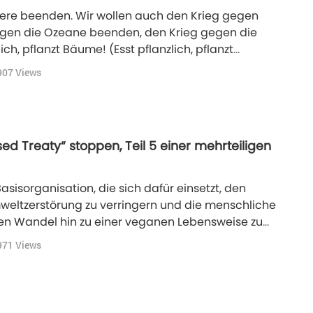
iere beenden. Wir wollen auch den Krieg gegen
egen die Ozeane beenden, den Krieg gegen die
ich, pflanzt Bäume! (Esst pflanzlich, pflanzt
ased Treaty“! (Unterstützt den „Plant-Based
907
Views
d Treaty“ stoppen, Teil 5 einer mehrteiligen
Basisorganisation, die sich dafür einsetzt, den
weltzerstörung zu verringern und die menschliche
en Wandel hin zu einer veganen Lebensweise zu
ty“ mit dem Motto „Iss Pflanzen. pflanze Bäume.“
971
Views
ützung gewonnen und wird mittlerweile von viele