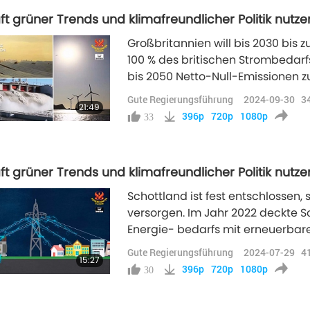
ft grüner Trends und klimafreundlicher Politik nutzen
Großbritannien will bis 2030 bis
100 % des britischen Strombedarf
bis 2050 Netto-Null-Emissionen zu
von Wasserstoff aus erneuerbarer E
Gute Regierungsführung
2024-09-30
3
21:49
396p
720p
1080p
33
ft grüner Trends und klimafreundlicher Politik nutzen
Schottland ist fest entschlossen,
versorgen. Im Jahr 2022 deckte 
Energie- bedarfs mit erneuerbaren
Millionen Einwohnern, aber es eng
Gute Regierungsführung
2024-07-29
4
15:27
Wohlergehen seiner Bürger. Im Ja
396p
720p
1080p
30
in Folge