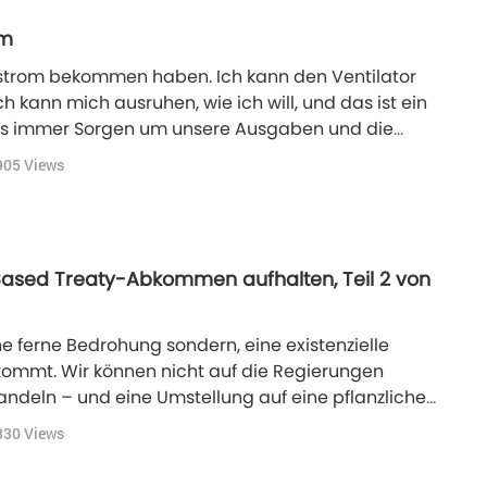
om
olarstrom bekommen haben. Ich kann den Ventilator
h kann mich ausruhen, wie ich will, und das ist ein
uns immer Sorgen um unsere Ausgaben und die
se Anspannung ist jetzt vorbei.
905
Views
 Based Treaty-Abkommen aufhalten, Teil 2 von
eine ferne Bedrohung sondern, eine existenzielle
zukommt. Wir können nicht auf die Regierungen
andeln – und eine Umstellung auf eine pflanzliche
te, was jeder Einzelne tun kann, um die ernste
330
Views
 sind, zu bewältigen."