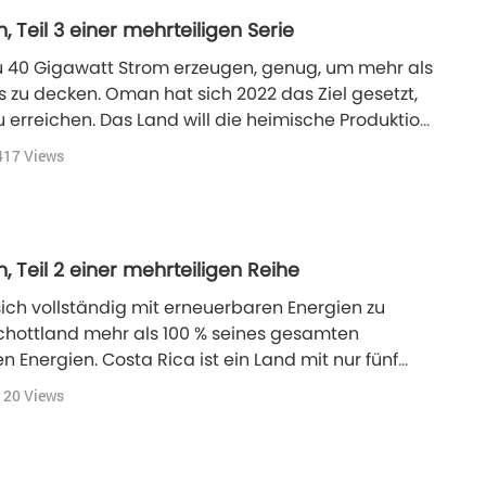
, Teil 3 einer mehrteiligen Serie
 zu 40 Gigawatt Strom erzeugen, genug, um mehr als
s zu decken. Oman hat sich 2022 das Ziel gesetzt,
 erreichen. Das Land will die heimische Produktion
lektrizität erheblich steigern.
417
Views
, Teil 2 einer mehrteiligen Reihe
 sich vollständig mit erneuerbaren Energien zu
Schottland mehr als 100 % seines gesamten
 Energien. Costa Rica ist ein Land mit nur fünf
agiert sich stark für die Umwelt und das
120
Views
hr 2022 produzierte es schon seit über acht Jahren