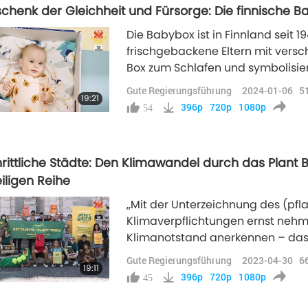
schenk der Gleichheit und Fürsorge: Die finnische 
Die Babybox ist in Finnland seit 1
frischgebackene Eltern mit versc
Box zum Schlafen und symbolisie
eines jeden Kindes ins Leben.
Gute Regierungsführung
2024-01-06
5
19:21
396p
720p
1080p
54
rittliche Städte: Den Klimawandel durch das Plant B
iligen Reihe
,,Mit der Unterzeichnung des (pfl
Klimaverpflichtungen ernst nehm
Klimanotstand anerkennen – das h
systeme die wesentlichen Treiber
Gute Regierungsführung
2023-04-30
6
19:11
Lebensmittel ein Teil der Lösun
396p
720p
1080p
45