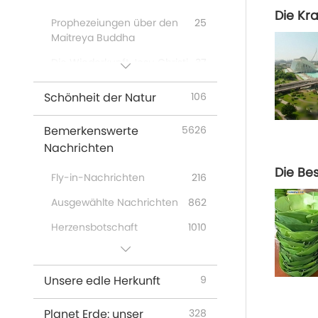
Die Kra
Prophezeiungen über den
25
Maitreya Buddha
Die Wiederkunft Jesu Christi
37
Prophezeiungen indigener
20
Schönheit der Natur
106
Völker
Prophecies of the End
26
Bemerkenswerte
5626
Times
Nachrichten
New Age
12
Die Be
Fly-in-Nachrichten
216
Ausgewählte Nachrichten
862
Herzensbotschaft
1010
Nützliche Tipps
296
Unsere edle Herkunft
9
Planet Erde: unser
328