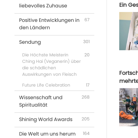
Ein Ge
liebevolles Zuhause
Positive Entwicklungen in
67
den Ländern
Sendung
301
Die Höchste Meisterin
20
Ching Hai (Veganerin) über
die schädlichen
Fortsch
Auswirkungen von Fleisch
mehrte
Future Life Celebration
17
Wissenschaft und
268
Spiritualität
Shining World Awards
205
Die Welt um uns herum
164