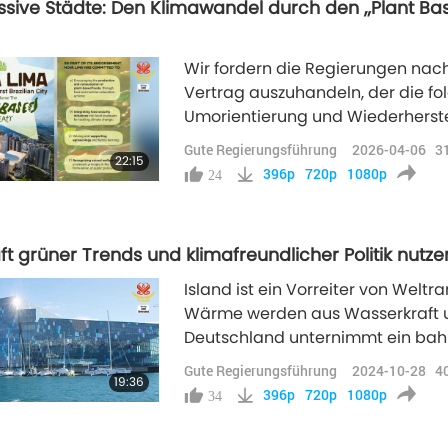
ssive Städte: Den Klimawandel durch den „Plant Base
Wir fordern die Regierungen nach
Vertrag auszuhandeln, der die fol
Umorientierung und Wiederherste
Gute Regierungsführung
2026-04-06
3
22:15
396p
720p
1080p
24
ft grüner Trends und klimafreundlicher Politik nutzen
Island ist ein Vorreiter von Weltr
Wärme werden aus Wasserkraft 
Deutschland unternimmt ein bah
GW- Kohlekraftwerks in Norddeut
Gute Regierungsführung
2024-10-28
4
19:36
396p
720p
1080p
34