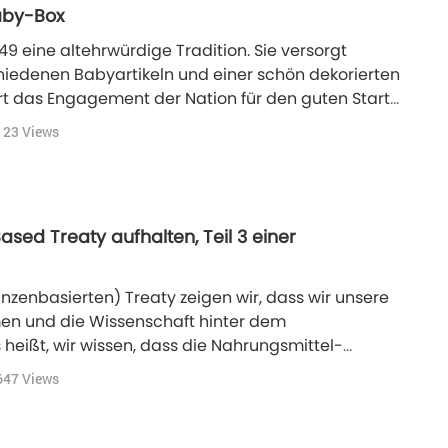
Baby-Box
949 eine altehrwürdige Tradition. Sie versorgt
hiedenen Babyartikeln und einer schön dekorierten
rt das Engagement der Nation für den guten Start
123
Views
ased Treaty aufhalten, Teil 3 einer
anzenbasierten) Treaty zeigen wir, dass wir unsere
en und die Wissenschaft hinter dem
eißt, wir wissen, dass die Nahrungsmittel-
 der Emissionen sind und dass pflanzliche
647
Views
g zur Bekämpfung des Klimawandels sein müssen."