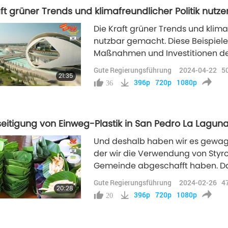
ft grüner Trends und klimafreundlicher Politik nutzen,
Die Kraft grüner Trends und klim
nutzbar gemacht. Diese Beispiele 
Maßnahmen und Investitionen den
der alle profitieren, schaffen kön
Gute Regierungsführung
2024-04-22
5
21:35
396p
720p
1080p
36
seitigung von Einweg-Plastik in San Pedro La Lagu
Und deshalb haben wir es gewagt, 
der wir die Verwendung von Styr
Gemeinde abgeschafft haben. Das
Team sehr zufriedengestellt.
Gute Regierungsführung
2024-02-26
4
20:28
396p
720p
1080p
20