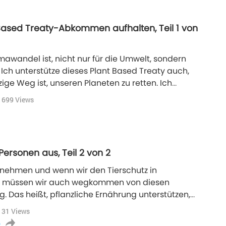
 Based Treaty-Abkommen aufhalten, Teil 1 von
imawandel ist, nicht nur für die Umwelt, sondern
 Ich unterstütze dieses Plant Based Treaty auch,
zige Weg ist, unseren Planeten zu retten. Ich
ng und unsere Lebensweise ändern müssen".
1699
Views
ersonen aus, Teil 2 von 2
 nehmen und wenn wir den Tierschutz in
n müssen wir auch wegkommen von diesen
. Das heißt, pflanzliche Ernährung unterstützen,
ane Angebote unterstützen, und zwar auch
131
Views
p