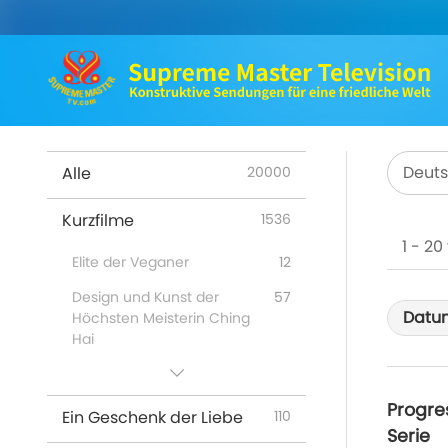
Deut
Alle
20000
Kurzfilme
1536
1 - 2
Elite der Veganer
12
Design und Kunst der
57
Datu
Höchsten Meisterin Ching
Hai
Besuche in Himmel und
47
Hölle: Erfahrungsberichte
Progre
Ein Geschenk der Liebe
110
Die Vorteile der Guanyin-
98
Serie