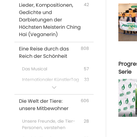
Meditation
Lieder, Kompositionen,
42
Aussagen von Prominenten
16
Gedichte und
Darbietungen der
Tiere
319
Höchsten Meisterin Ching
Klimawandel
81
Hai (Veganerin)
Zitate der Höchsten
61
Eine Reise durch das
808
Meisterin Ching Hai
Reich der Schönheit
Gedichte
16
Progre
Das Musical
57
Serie
Vegane Restaurants
31
weltweit
Internationaler KünstlerTag
33
Anbieter veganer
4
Eine besondere
43
Lebensmittel weltweit
Zusammenkunft mit der
Die Welt der Tiere:
606
Höchsten Meisterin Ching
Tierheime in aller Welt, die
2
unsere Mitbewohner
Hai (Veganerin) und
Tiere vermitteln und nicht
geschätzten Künstlern
töten
Unsere Freunde, die Tier-
28
Eine fröhliche Feier
162
Personen, verstehen
Venerated Enlightened
67
Masters