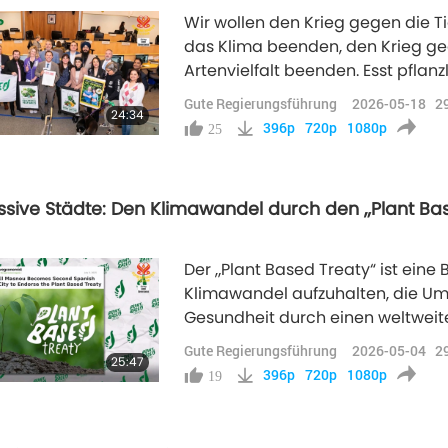
Wir wollen den Krieg gegen die T
das Klima beenden, den Krieg g
Artenvielfalt beenden. Esst pflanzl
Bäume!) Unterstützt den „Plant-B
Gute Regierungsführung
2026-05-18
2
24:34
Treaty“!)
396p
720p
1080p
25
ssive Städte: Den Klimawandel durch den „Plant Base
Der „Plant Based Treaty“ ist eine 
Klimawandel aufzuhalten, die Um
Gesundheit durch einen weltweit
verbessern. Der „Plant Based Trea
Gute Regierungsführung
2026-05-04
2
25:47
hat rasch internationale Unterst
396p
720p
1080p
19