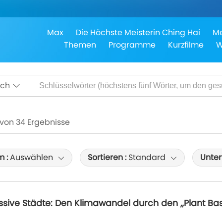
Max
Die Höchste Meisterin Ching Hai
Me
Themen
Programme
Kurzfilme
W
sch
0 von 34 Ergebnisse
m :
Auswählen
Sortieren :
Standard
Untert
ssive Städte: Den Klimawandel durch den „Plant Base