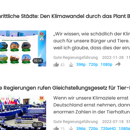
hrittliche Städte: Den Klimawandel durch das Plant
,,Wir wissen, wie schädlich der Kl
auch für unsere Bürger und Tiere.
weil ich glaube, dass dies der ein
glaube, dass wir unsere Ernähru
Gute Regierungsführung
2022-11-28
1
16:14
396p
720p
1080p
43
e Regierungen rufen Gleichstellungsgesetz für Tier-P
Wenn wir unsere Klimaziele ernst
Deutschland ernst nehmen, dan
enormen Zahlen in der Tierhaltung
das heißt, vegetarische und veg
Gute Regierungsführung
2022-07-18
5
16:33
flächendeckend.
396p
720p
720pHQ
1080
23