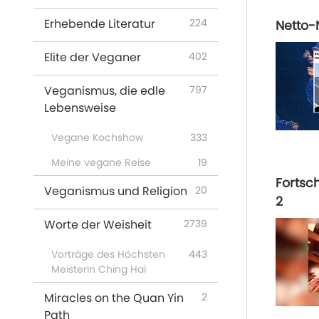
Erhebende Literatur
224
Netto-N
Elite der Veganer
402
Veganismus, die edle
797
Lebensweise
Vegane Kochshow
333
Meine vegane Reise
19
Fortsc
Veganismus und Religion
20
2
Worte der Weisheit
2739
Vorträge des Höchsten
443
Meisterin Ching Hai
Miracles on the Quan Yin
2
Path