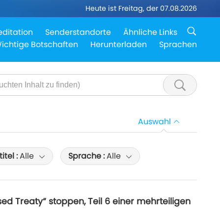
Heute ist Freitag, der 07.08.2026
ditation
Senderstandorte
Ähnliche Links
ichtige Botschaften
Herunterladen
Sprachen
Auswahl
itel :
Alle
Sprache :
Alle
d Treaty“ stoppen, Teil 6 einer mehrteiligen