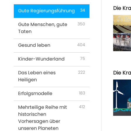
Die Kra
Gute Regierungsführung
34
Gute Menschen, gute
350
Taten
Gesund leben
404
Kinder-Wunderland
75
Das Leben eines
222
Die Kra
Heiligen
Erfolgsmodelle
183
Mehrteilige Reihe mit
412
historischen
Vorhersagen über
unseren Planeten