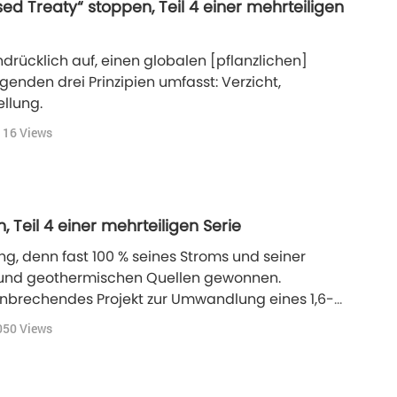
d Treaty“ stoppen, Teil 4 einer mehrteiligen
drücklich auf, einen globalen [pflanzlichen]
genden drei Prinzipien umfasst: Verzicht,
llung.
116
Views
, Teil 4 einer mehrteiligen Serie
ang, denn fast 100 % seines Stroms und seiner
und geothermischen Quellen gewonnen.
nbrechendes Projekt zur Umwandlung eines 1,6-
schland in ein grünes Wasserstoffzentrum.
050
Views