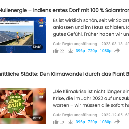
ullenergie – Indiens erstes Dorf mit 100 % Solarstr
Es ist wirklich schön, seit wir S
anlassen und im Haus schlafen. Ic
gutes Gefühl. Früher haben wir 
Stromrechnung gemacht, aber die
Gute Regierungsführung
2023-03-13
4
13:48
396p
720p
1080p
22
hrittliche Städte: Den Klimawandel durch das Plant
,,Die Klimakrise ist nicht länger 
Krise, die im Jahr 2022 auf uns 
warten – wir müssen alle sofort h
Ernährung ist das Wirkungs- volls
Gute Regierungsführung
2022-12-05
6
19:26
Situation, mit der wir konfrontiert
396p
720p
1080p
19