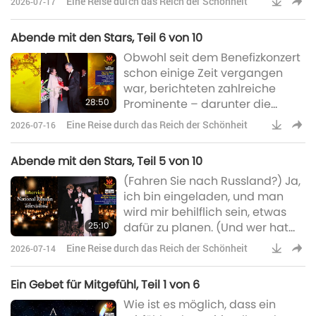
Eine Reise durch das Reich der Schönheit
2026-07-17
Zeitbombe!
und aus meinem Umf
Abende mit den Stars, Teil 6 von 10
Obwohl seit dem Benefizkonzert
schon einige Zeit vergangen
war, berichteten zahlreiche
28:50
Prominente – darunter die
legendären amerikanischen
Eine Reise durch das Reich der Schönheit
2026-07-16
Komponisten und Oscar- und
Emmy-Preisträger Bill Conti und
Abende mit den Stars, Teil 5 von 10
Fred Karlin, Stephen Wehmeyer
(Fahren Sie nach Russland?) Ja,
vom renommierten keltischen
ich bin eingeladen, und man
Ensemble Gaelic Storm und der
wird mir behilflich sein, etwas
gefeierte amerikanische
25:10
dafür zu planen. (Und wer hat
Komponist und Dirigent Peter
Sie eingeladen?) Einer unserer
Boyer – in Interviews mit einem
Eine Reise durch das Reich der Schönheit
2026-07-14
Freunde hier, z.B. Erzähle ihr
Mitglied der Internationalen
davon. (Die Einladung kommt
Ein Gebet für Mitgefühl, Teil 1 von 6
aus dem Bürgermeister-Büro in
Wie ist es möglich, dass ein
Moskau.) Er weiß es besser. (Ja.