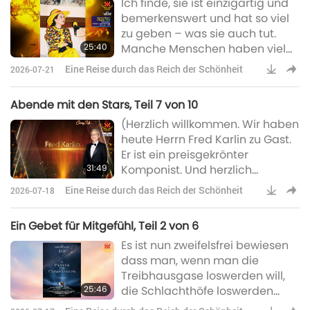
Ich finde, sie ist einzigartig und
Höchste Meisterin beim VIP-
bemerkenswert und hat so viel
Empfang zu treffen. Wie war
zu geben – was sie auch tut.
das?) Ja, das hatte ich. Ja, das
25:40
Manche Menschen haben viel
hatte ich. Das war wirklich
zu geben, tun es aber nicht.
wunderbar. Zunächst einmal
Eine Reise durch das Reich der Schönheit
2026-07-21
Andere versuchen es zwar,
fühlten m
haben aber nicht viel zu geben.
Abende mit den Stars, Teil 7 von 10
Und das ist sehr
(Herzlich willkommen. Wir haben
bewundernswert. Aber sie hat
heute Herrn Fred Karlin zu Gast.
beides, und das ist wirklich
Er ist ein preisgekrönter
einzigartig. Und die Tatsache,
31:49
Komponist. Und herzlich
dass sie dazu in der Lage ist, ist
willkommen, schön, Sie
für mich und für alle ein großes
Eine Reise durch das Reich der Schönheit
2026-07-18
wiederzusehen.) Hallo, Kathryn.
Geschenk. Ich bin
Schön, Sie zu sehen. […] (Wie
Ein Gebet für Mitgefühl, Teil 2 von 6
kam es dazu, dass Sie bei dem
Es ist nun zweifelsfrei bewiesen
Konzert mitgewirkt haben?) Nun,
dass man, wenn man die
ein gemeinsamer Freund von
Treibhausgase loswerden will,
vielen der Organisatoren aus
25:46
die Schlachthöfe loswerden
der Gruppe von Meisterin Suma
muss. Es ist eine tickende
[Supreme Master] Ching Hai