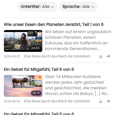
Untertitel :
Alle
Sprache :
Alle
Wie unser Essen den Planeten zerstört, Teil 1 von 6
Wir leben auf einem unglaublich
schönen Planeten, einem
Zuhause, das wir hoffentlich an
24:55
kommende Generationen
weitergeben werden. Doch mit
Eine Reise durch das Reich der Schönheit
2026-08-07
jedem Jahr wird es zunehmend
schwieriger, sich vorzustellen,
Ein Gebet für Mitgefühl, Teil 6 von 6
welche Art Welt wir hinterlassen.
Über 74 Milliarden Nutztiere
werden jedes Jahr gezüchtet
und geschlachtet, die meisten
28:31
davon, schon als Babys. […] Wie
lange können wir noch
Eine Reise durch das Reich der Schönheit
2026-08-02
versuchen, dies zu
rechtfertigen?
Ein Gebet für Mitgefühl, Teil 5 von 6