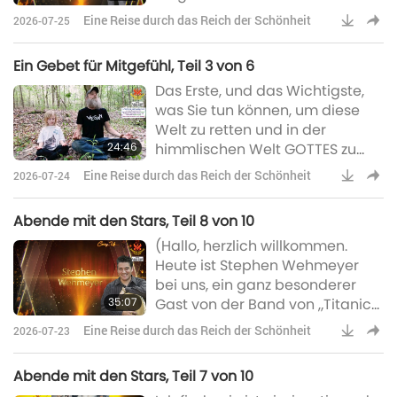
Peter Boyer zu Gast, der am
Eine Reise durch das Reich der Schönheit
2026-07-25
Benefizkonzert „Eine Welt … des
Friedens durch Musik“ im Shrine
Ein Gebet für Mitgefühl, Teil 3 von 6
Auditorium mitwirkt.
Das Erste, und das Wichtigste,
Willkommen, Peter. Vielen Dank,
was Sie tun können, um diese
dass Sie hier sind.) Danke. Es
Welt zu retten und in der
freut mich, hier zu sein. […](Als
24:46
himmlischen Welt GOTTES zu
Sie das Gedicht der Suma
leben, beginnt auf Ihrem Teller.
(Höchsten Meisterin) Ching Hai
Eine Reise durch das Reich der Schönheit
2026-07-24
„Love Melody 4“
Abende mit den Stars, Teil 8 von 10
(Hallo, herzlich willkommen.
Heute ist Stephen Wehmeyer
bei uns, ein ganz besonderer
35:07
Gast von der Band von „Titanic“.
Willkommen, Stephen.) Es ist toll,
Eine Reise durch das Reich der Schönheit
2026-07-23
hier zu sein. Danke für die
Einladung. (Und Sie hatten
Abende mit den Stars, Teil 7 von 10
tatsächlich die Gelegenheit, die