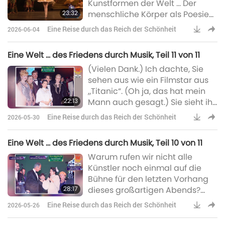
Kunstformen der Welt … Der
weiterhin tief in allen
23:32
menschliche Körper als Poesie
Anwesenden nach. Tausende
in Bewegung…
Zuschauer waren nicht nur von
Eine Reise durch das Reich der Schönheit
2026-06-04
der Pracht der Veranstaltung
und den inspirier
Eine Welt … des Friedens durch Musik, Teil 11 von 11
(Vielen Dank.) Ich dachte, Sie
sehen aus wie ein Filmstar aus
„Titanic“. (Oh ja, das hat mein
22:13
Mann auch gesagt.) Sie sieht ihr
ähnlich. Sie sieht ihr wirklich
Eine Reise durch das Reich der Schönheit
2026-05-30
ähnlich. (Kate Winslet.) (Da
haben Sie Recht, das stimmt!)
Eine Welt … des Friedens durch Musik, Teil 10 von 11
Nein, die Titanic, diejenige ...
Warum rufen wir nicht alle
(Ja.) (Oh!)
Künstler noch einmal auf die
Bühne für den letzten Vorhang
28:17
dieses großartigen Abends?
(Die besten Künstler sind all
Eine Reise durch das Reich der Schönheit
2026-05-26
diese Leute hier. Sie waren alle
wunderbar. Sie waren ein