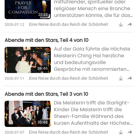
mitfühlender, spiritueller oder
Er sagte, Sie seien vom
religiöser Mensch eine Branche
Moskauer Bürgermeister, Herrn
27:22
unterstützen könnte, die für das
Luschkow, eingeladen worden.)
unnötige Leid von Milliarden
Ja, das stimmt. (Nun, was
Eine Reise durch das Reich der Schönheit
2026-07-12
Menschen, Billionen Tier-
werden Sie in R
Personen an Land und im Meer
Abende mit den Stars, Teil 4 von 10
und die Zerstörung des
Auf der Gala führte die Höchste
Planeten, auf dem wir leben,
Meisterin Ching Hai herzliche
verantwortlich ist?
und bedeutungsvolle
26:46
Gespräche mit renommierten
Prominenten und angesehenen
Eine Reise durch das Reich der Schönheit
2026-07-11
Gästen aus aller Welt, darunter
die amerikanischen
Abende mit den Stars, Teil 3 von 10
Schauspieler David Carradine,
Die Meisterin trifft die Starlight-
Tony Curtis, der Oscar-
Kinder Die Meisterin trifft die
Preisträger Rod Steiger, die
Sheen-Familie Während des
gefeierte Schauspielerin Diane
36:46
kurzen Aufenthalts der Höchsten
Ladd, Mark Hamill und der
Meisterin Ching Hai in
Schauspieler Robert Davi sowie
Eine Reise durch das Reich der Schönheit
2026-07-07
Kalifornien reiste Janet Sheen im
viele andere.