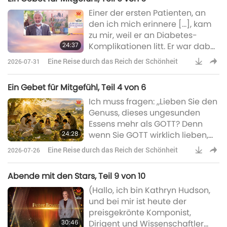
Einer der ersten Patienten, an
den ich mich erinnere […], kam
zu mir, weil er an Diabetes-
24:37
Komplikationen litt. Er war dabei,
sein Augenlicht zu verlieren. Und
Eine Reise durch das Reich der Schönheit
2026-07-31
als ich ihm vorschlug, komplett
auf Milchprodukte zu verzichten,
Ein Gebet für Mitgefühl, Teil 4 von 6
sank sein Blutzucker innerhalb
Ich muss fragen: „Lieben Sie den
von zwei Wochen und sein
Genuss, dieses ungesunden
Augenlicht kehrte zurück.
Essens mehr als GOTT? Denn
24:28
wenn Sie GOTT wirklich lieben,
würden Sie tun, was ER von uns
Eine Reise durch das Reich der Schönheit
2026-07-26
verlangt, nämlich sich pflanzlich
zu ernähren.“
Abende mit den Stars, Teil 9 von 10
(Hallo, ich bin Kathryn Hudson,
und bei mir ist heute der
preisgekrönte Komponist,
30:46
Dirigent und Wissenschaftler