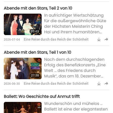
Anschluss an die Gala der
Abende mit den Stars, Teil 2 von 10
Starlight Children’s Foundation
In aufrichtiger Wertschätzung
nach Orange County und zum
für die außergewöhnliche Güte
Los Angeles Center, um die
der Höchsten Meisterin Ching
Höchste Meisterin Ching Hai zu
33:49
Hai und ihrem humanitären
besuchen. Die Sheens sind eine
Geist lud Frau Laurie Goldman,
bekannte Hollywood-Familie. Ne
Eine Reise durch das Reich der Schönheit
2026-07-04
Geschäftsführerin der Starlight
Children's Foundation, sie ein, an
Abende mit den Stars, Teil 1 von 10
der Gala zum 15-jährigen
Nach dem durchschlagenden
Jubiläum der Stiftung, „The
Erfolg des Benefizkonzerts „Eine
Magic of Starlight“,
Welt … des Friedens durch
teilzunehmen, die am
27:38
Musik“, das am 18. Dezember
28.Oktober 1999 im Regent
1998 im Shrine Auditorium in Los
Beverly Wilshire Hotel in Beverly
Eine Reise durch das Reich der Schönheit
2026-06-30
Angeles, Kalifornien, USA,
Hills, Kalifornien, USA, stattfa
stattfand, hallen die
Ballett: Wo Geschichte auf Anmut trifft
unvergessliche Atmosphäre und
Wunderschön und mühelos …
die tief empfundenen
Ballett ist eine der elegantesten
Emotionen der Veranstaltung