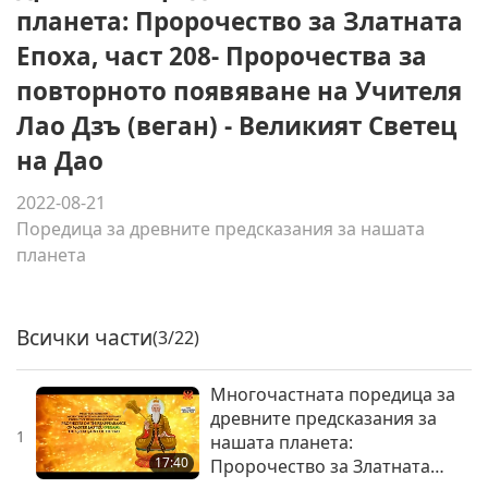
планета: Пророчество за Златната
Епоха, част 208- Пророчества за
повторното появяване на Учителя
Лао Дзъ (веган) - Великият Светец
на Дао
2022-08-21
Поредица за древните предсказания за нашата
планета
Всички части
(3/22)
Многочастната поредица за
древните предсказания за
1
нашата планета:
17:40
Пророчество за Златната